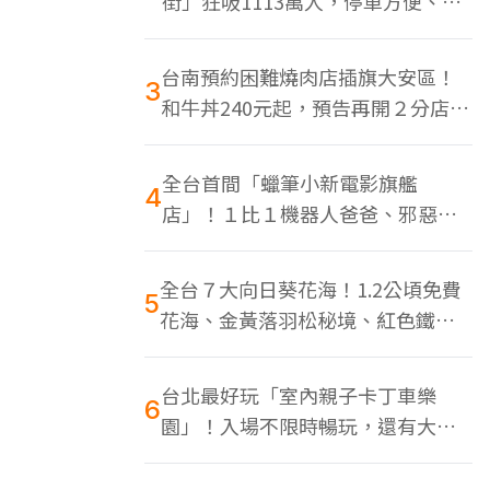
街」狂吸1113萬人，停車方便、特
色美食多
台南預約困難燒肉店插旗大安區！
3
和牛丼240元起，預告再開２分店、
地點曝光
全台首間「蠟筆小新電影旗艦
4
店」！１比１機器人爸爸、邪惡正
男，百款周邊買翻
全台７大向日葵花海！1.2公頃免費
5
花海、金黃落羽松秘境、紅色鐵橋
同框
台北最好玩「室內親子卡丁車樂
6
園」！入場不限時暢玩，還有大螢
幕Switch遊戲區