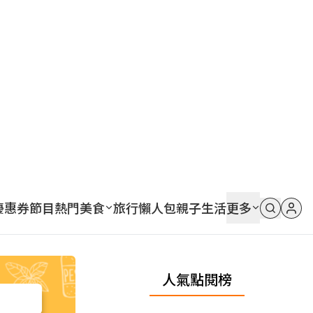
優惠券
節目
熱門
美食
旅行
懶人包
親子
生活
更多
人氣點閱榜