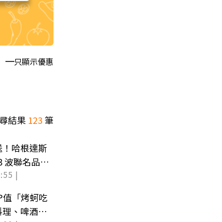
只顯示優惠
尋結果
123
筆
送！哈根達斯
３波聯名品
:55 |
CP值「烤蚵吃
料理、啤酒暢