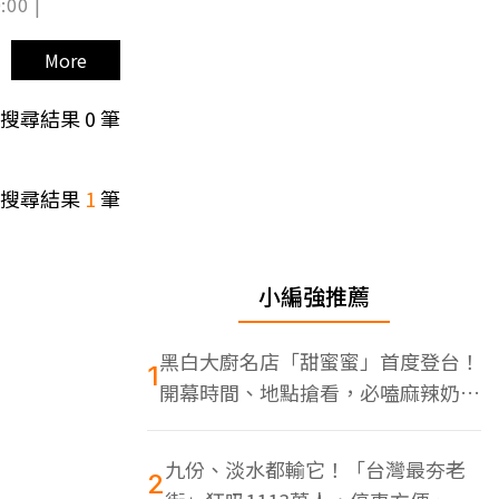
:00 |
More
搜尋結果
0
筆
搜尋結果
1
筆
小編強推薦
黑白大廚名店「甜蜜蜜」首度登台！
1
開幕時間、地點搶看，必嗑麻辣奶油
蝦
九份、淡水都輸它！「台灣最夯老
2