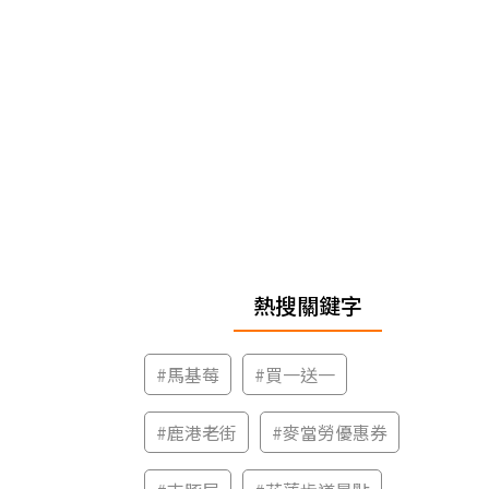
熱搜關鍵字
#
馬基莓
#
買一送一
#
鹿港老街
#
麥當勞優惠券