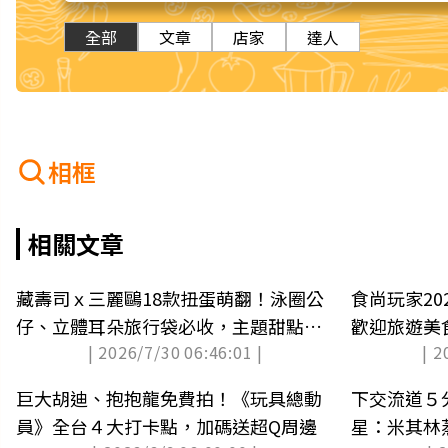
全部
文章
店家
達人
相框
相關文章
藏壽司ｘ三麗鷗18款扭蛋萌翻！泳圈公
食尚玩家2
仔、立體耳朵旅行袋必收，主題甜點開
歡迎旅遊美
| 2026/7/30 06:46:01 |
| 2
吃
巨大胡迪、抱抱龍免費拍！《玩具總動
下交流道５
員》全台４大打卡點，加碼送超Q周邊
星：米其林