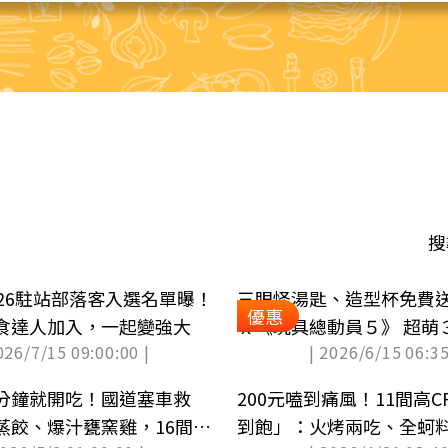
搜
026駐站部落客入選名單曝！
三眼怪湯匙、造型杯免費
優惠
食達人加入，一起變強大
ｘ《玩具總動員５》 超萌
026/7/15 09:00:00 |
| 2026/6/15 06:35
項、價格
分鐘就開吃！國道塞車救
200元嗑到痛風！11間高
蒸餃、爆汁甕窯雞，16間美
到飽」：火烤兩吃、全蚵