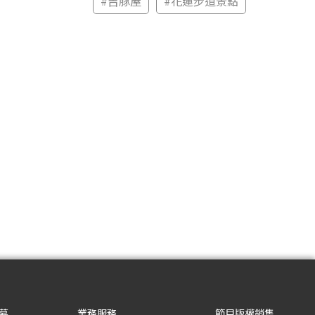
#
吉豚屋
#
花蓮步道景點
募
業務服務
節目版權銷售