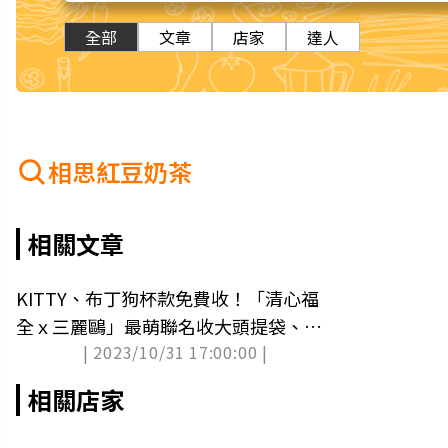
全部
文章
店家
達人
相思紅豆奶茶
相關文章
KITTY、布丁狗杯款免費收！「清心福
全ｘ三麗鷗」最萌聯名收大頭提袋、頸
| 2023/10/31 17:00:00 |
枕
相關店家