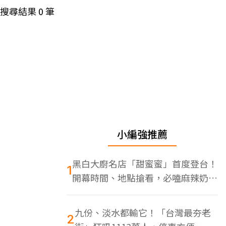
搜尋結果
0
筆
小編強推薦
黑白大廚名店「甜蜜蜜」首度登台！
1
開幕時間、地點搶看，必嗑麻辣奶油
蝦
九份、淡水都輸它！「台灣最夯老
2