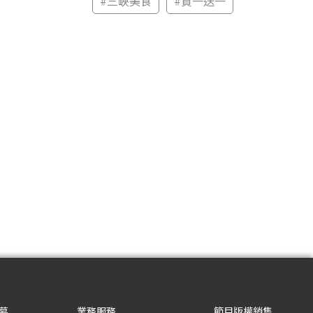
#
三峽美食
#
買一送一
募
業務服務
節目版權銷售