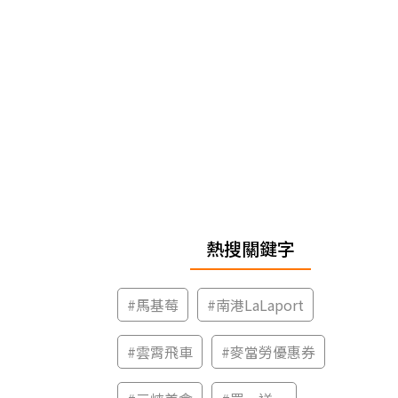
熱搜關鍵字
#
馬基莓
#
南港LaLaport
#
雲霄飛車
#
麥當勞優惠券