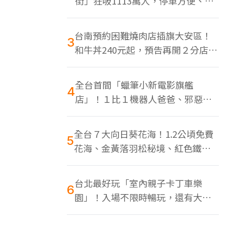
街」狂吸1113萬人，停車方便、特
色美食多
台南預約困難燒肉店插旗大安區！
3
和牛丼240元起，預告再開２分店、
地點曝光
全台首間「蠟筆小新電影旗艦
4
店」！１比１機器人爸爸、邪惡正
男，百款周邊買翻
全台７大向日葵花海！1.2公頃免費
5
花海、金黃落羽松秘境、紅色鐵橋
同框
台北最好玩「室內親子卡丁車樂
6
園」！入場不限時暢玩，還有大螢
幕Switch遊戲區