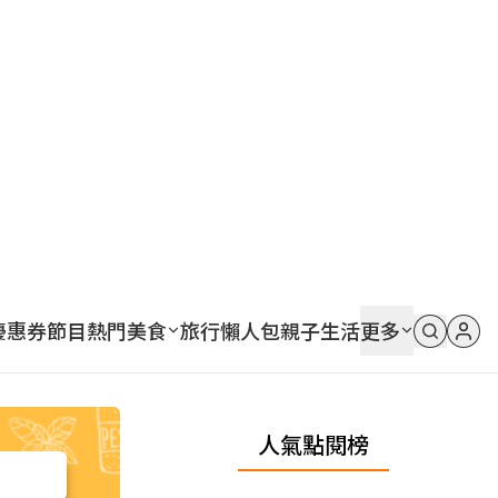
優惠券
節目
熱門
美食
旅行
懶人包
親子
生活
更多
人氣點閱榜