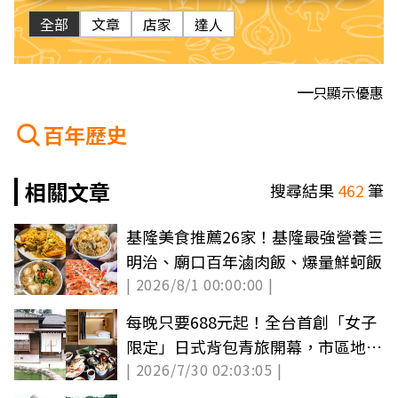
全部
文章
店家
達人
只顯示優惠
百年歷史
相關文章
搜尋結果
462
筆
基隆美食推薦26家！基隆最強營養三
明治、廟口百年滷肉飯、爆量鮮蚵飯
| 2026/8/1 00:00:00 |
每晚只要688元起！全台首創「女子
限定」日式背包青旅開幕，市區地點
| 2026/7/30 02:03:05 |
絕佳