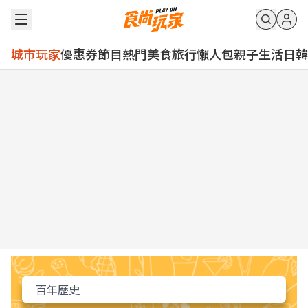
城市玩家
優惠券
節目
熱門
美食
旅行
懶人包
親子
生活
日韓