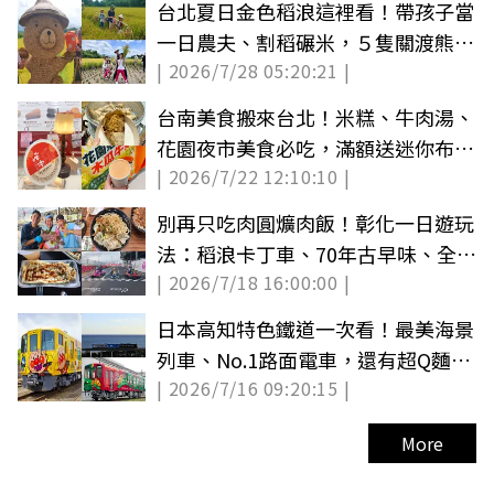
台北夏日金色稻浪這裡看！帶孩子當
一日農夫、割稻碾米，５隻關渡熊超
| 2026/7/28 05:20:21 |
好拍
台南美食搬來台北！米糕、牛肉湯、
花園夜市美食必吃，滿額送迷你布丁
| 2026/7/22 12:10:10 |
燈
別再只吃肉圓爌肉飯！彰化一日遊玩
法：稻浪卡丁車、70年古早味、全新
| 2026/7/18 16:00:00 |
千坪夜市
日本高知特色鐵道一次看！最美海景
列車、No.1路面電車，還有超Q麵包
| 2026/7/16 09:20:15 |
超人、河童號
More