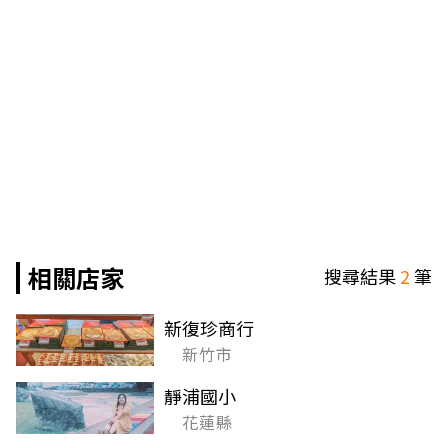
相關店家
搜尋結果
2
筆
新復珍商行
新竹市
靜浦國小
花蓮縣