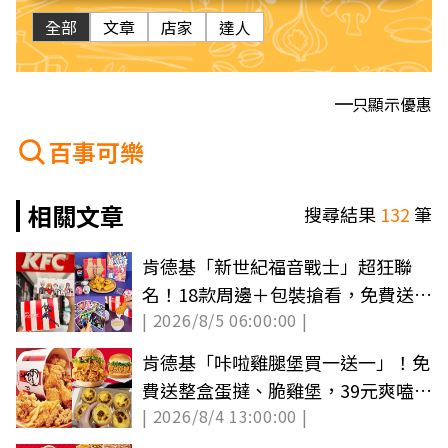
全部
文章
店家
達人
只顯示優惠
百事可樂
相關文章
搜尋結果
132
筆
肯德基「新世紀福音戰士」超狂聯
名！18款周邊＋包裝搶看，免費送無
| 2026/8/5 06:00:00 |
骨雞腿霸
肯德基「咔啦雞腿堡買一送一」！免
費送整盒蛋撻、脆雞堡，39元爽嗑炸
| 2026/8/4 13:00:00 |
雞