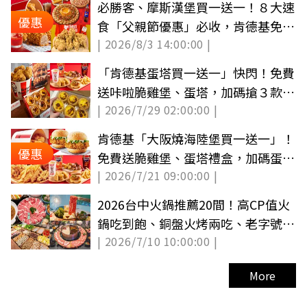
必勝客、摩斯漢堡買一送一！８大速
優惠
食「父親節優惠」必收，肯德基免費
| 2026/8/3 14:00:00 |
送蛋塔
「肯德基蛋塔買一送一」快閃！免費
送咔啦脆雞堡、蛋塔，加碼搶３款優
| 2026/7/29 02:00:00 |
惠碼
肯德基「大阪燒海陸堡買一送一」！
優惠
免費送脆雞堡、蛋塔禮盒，加碼蛋塔
| 2026/7/21 09:00:00 |
買６送６
2026台中火鍋推薦20間！高CP值火
鍋吃到飽、銅盤火烤兩吃、老字號石
| 2026/7/10 10:00:00 |
頭鍋
More