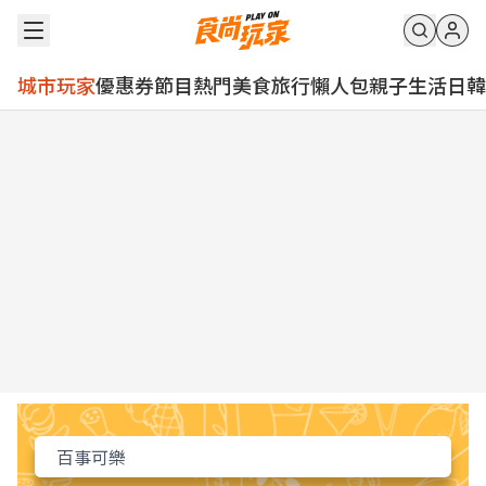
城市玩家
優惠券
節目
熱門
美食
旅行
懶人包
親子
生活
日韓