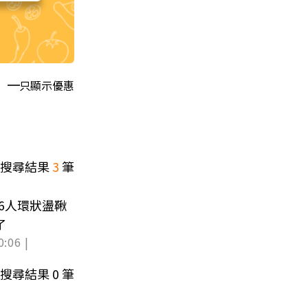
只顯示優惠
搜尋結果
3
筆
6人環狀盪鞦
了
0:06 |
搜尋結果
0
筆