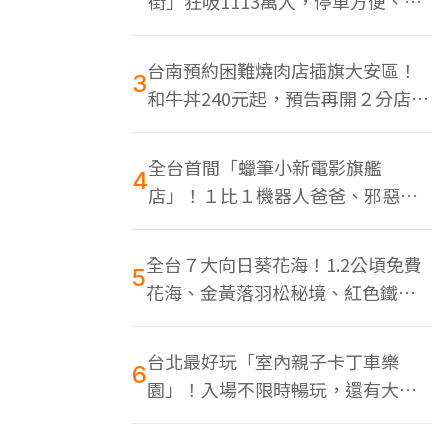
街」狂吸1113萬人，停車方便、特
色美食多
台南預約困難燒肉店插旗大安區！
3
和牛丼240元起，預告再開２分店、
地點曝光
全台首間「蠟筆小新電影旗艦
4
店」！１比１機器人爸爸、邪惡正
男，百款周邊買翻
全台７大向日葵花海！1.2公頃免費
5
花海、金黃落羽松秘境、紅色鐵橋
同框
台北最好玩「室內親子卡丁車樂
6
園」！入場不限時暢玩，還有大螢
幕Switch遊戲區