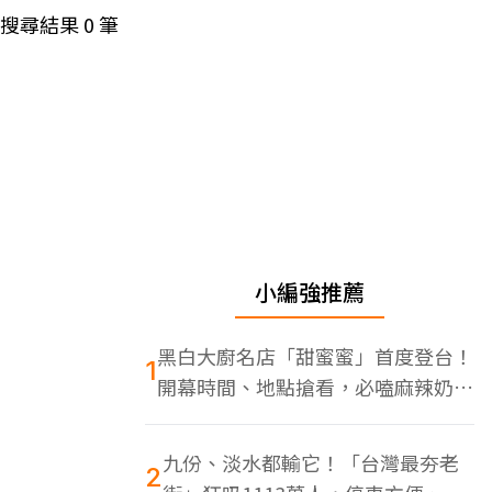
搜尋結果
0
筆
小編強推薦
黑白大廚名店「甜蜜蜜」首度登台！
1
開幕時間、地點搶看，必嗑麻辣奶油
蝦
九份、淡水都輸它！「台灣最夯老
2