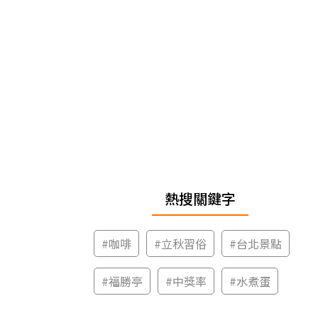
熱搜關鍵字
#
咖啡
#
立秋習俗
#
台北景點
#
福勝亭
#
中獎率
#
水煮蛋