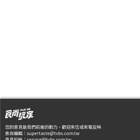
您的意見是我們前進的動力，歡迎來信或來電反映
食尚編輯：
supertaste@tvbs.com.tw
意見反映：
service@tvbs.com.tw