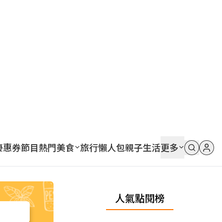
優惠券
節目
熱門
美食
旅行
懶人包
親子
生活
更多
人氣點閱榜