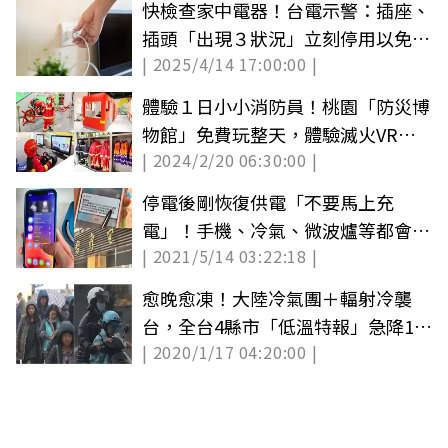
快檢查家中電器！台電示警：插座、
插頭「出現３狀況」立刻停用以免釀
| 2025/4/14 17:00:00 |
災
體驗１日小小消防員！桃園「防災博
物館」免費玩整天，體驗滅火VR、
| 2024/2/20 06:30:00 |
解謎闖關
停電後剛恢復供電「不要馬上充
電」！手機、冷氣、微波爐等都會影
| 2021/5/14 03:22:18 |
響使用壽命
愈晚愈凍！大陸冷氣團＋輻射冷襲
台，全台4縣市「低溫特報」急降10
| 2020/1/17 04:20:00 |
度以下