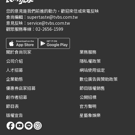
您的意見是我們前進的動力，歡迎來信或來電反映
食尚編輯：
supertaste@tvbs.com.tw
意見反映：
service@tvbs.com.tw
觀眾服務專線：
02-2656-1599
關於食尚玩家
業務服務
公司介紹
隱私權政策
人才招募
網站使用協定
企業動態
數位廣告與贊助政策
優惠券店家招募
節目版權銷售
創作者招募
公開招標
節目表
官方聲明
版權宣告
星藝象娛樂