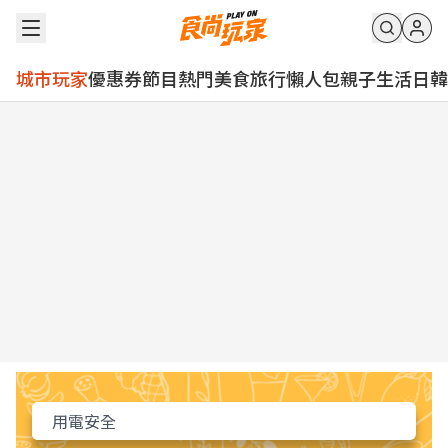
城市玩家
優惠券
節目
熱門
美食
旅行
懶人包
親子
生活
日韓