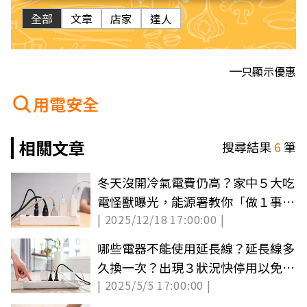
全部
文章
店家
達人
只顯示優惠
用電安全
相關文章
搜尋結果
6
筆
冬天沒開冷氣電費仍高？家中５大吃
電怪獸曝光，能源署教你「做１事」
| 2025/12/18 17:00:00 |
最省錢
哪些電器不能使用延長線？延長線多
久換一次？出現３狀況快停用以免失
| 2025/5/5 17:00:00 |
火