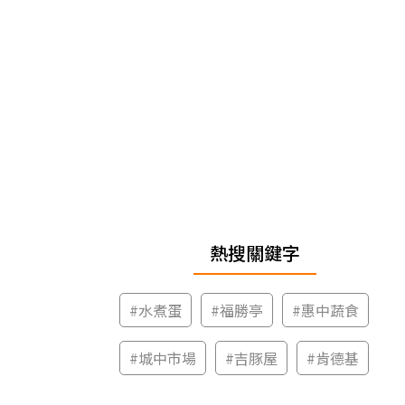
熱搜關鍵字
#
水煮蛋
#
福勝亭
#
惠中蔬食
#
城中市場
#
吉豚屋
#
肯德基