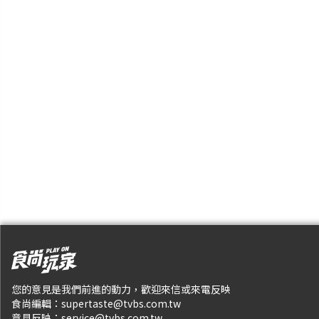
您的意見是我們前進的動力，歡迎來信或來電反映
食尚編輯：
supertaste@tvbs.com.tw
意見反映：
service@tvbs.com.tw