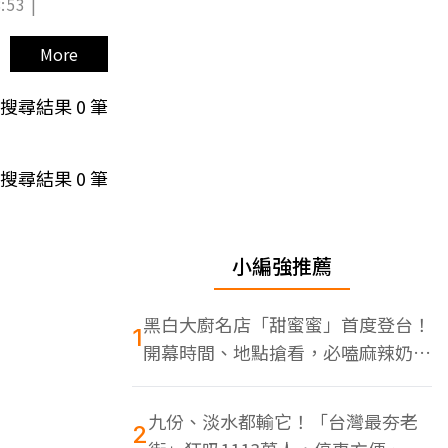
:53 |
More
搜尋結果
0
筆
搜尋結果
0
筆
小編強推薦
黑白大廚名店「甜蜜蜜」首度登台！
1
開幕時間、地點搶看，必嗑麻辣奶油
蝦
九份、淡水都輸它！「台灣最夯老
2