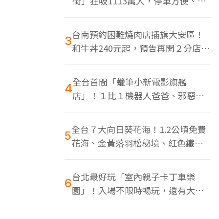
街」狂吸1113萬人，停車方便、特
色美食多
台南預約困難燒肉店插旗大安區！
3
和牛丼240元起，預告再開２分店、
地點曝光
全台首間「蠟筆小新電影旗艦
4
店」！１比１機器人爸爸、邪惡正
男，百款周邊買翻
全台７大向日葵花海！1.2公頃免費
5
花海、金黃落羽松秘境、紅色鐵橋
同框
台北最好玩「室內親子卡丁車樂
6
園」！入場不限時暢玩，還有大螢
幕Switch遊戲區