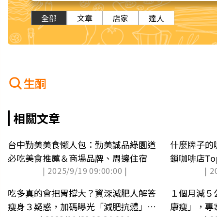
全部
文章
店家
達人
生酮
相關文章
台中勤美美食懶人包：勤美誠品綠園道
什麼牌子的
必吃美食推薦＆商場品牌、周邊住宿
鎖咖啡店To
| 2025/9/19 09:00:00 |
| 2
公布）
吃多真的會把胃撐大？資深減肥人解答
１個月減５
瘦身３疑惑，加碼曝光「減肥抗體」真
康瘦」，專