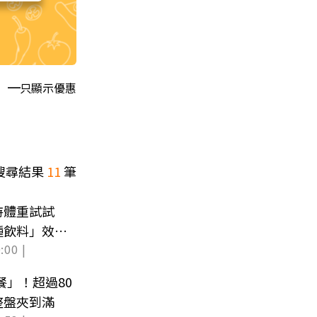
只顯示優惠
搜尋結果
11
筆
持體重試試
種飲料」效果
:00 |
餐」！超過80
整盤夾到滿