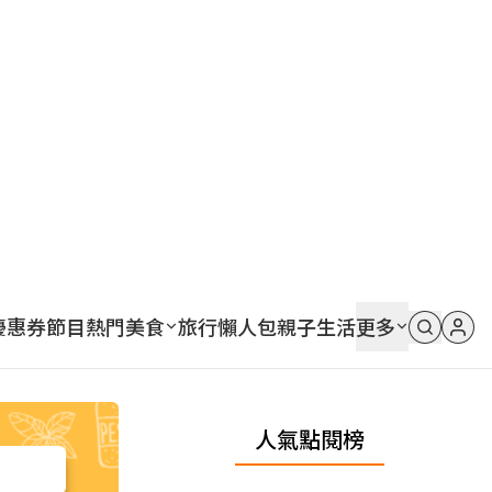
優惠券
節目
熱門
美食
旅行
懶人包
親子
生活
更多
人氣點閱榜