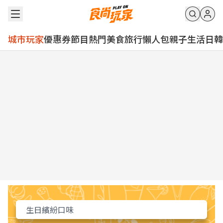
城市玩家
優惠券
節目
熱門
美食
旅行
懶人包
親子
生活
日韓