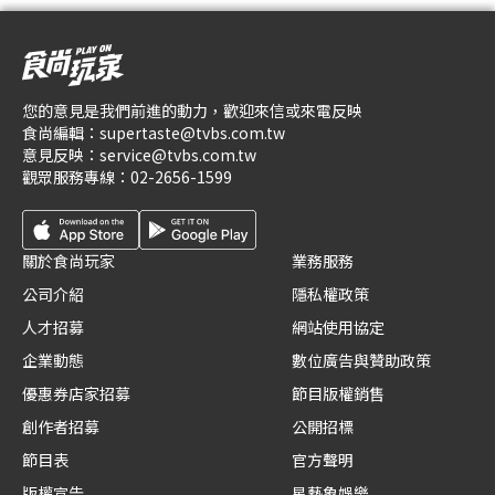
您的意見是我們前進的動力，歡迎來信或來電反映
食尚編輯：
supertaste@tvbs.com.tw
意見反映：
service@tvbs.com.tw
觀眾服務專線：
02-2656-1599
關於食尚玩家
業務服務
公司介紹
隱私權政策
人才招募
網站使用協定
企業動態
數位廣告與贊助政策
優惠券店家招募
節目版權銷售
創作者招募
公開招標
節目表
官方聲明
版權宣告
星藝象娛樂