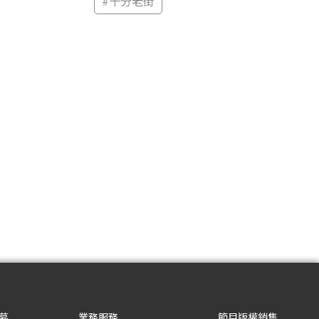
#
十分老街
募
業務服務
節目版權銷售