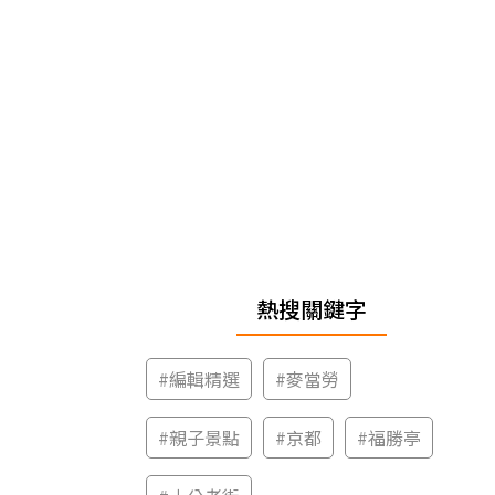
熱搜關鍵字
#
編輯精選
#
麥當勞
#
親子景點
#
京都
#
福勝亭