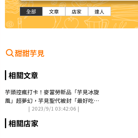
全部
文章
店家
達人
甜甜芋見
相關文章
芋頭控瘋打卡！麥當勞新品「芋見冰旋
風」超夢幻，芋見聖代被封「最好吃聖
| 2023/9/1 03:42:06 |
代」
相關店家