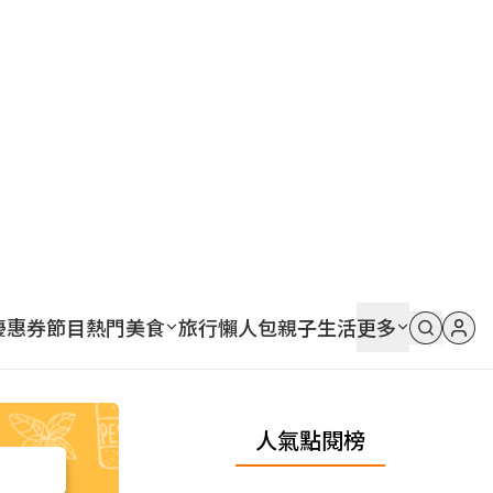
優惠券
節目
熱門
美食
旅行
懶人包
親子
生活
更多
人氣點閱榜