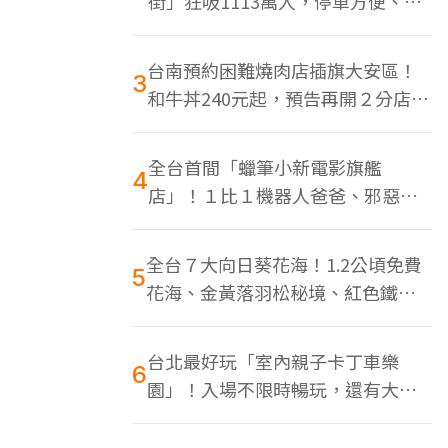
街」狂吸1113萬人，停車方便、特
色美食多
台南預約困難燒肉店插旗大安區！
3
和牛丼240元起，預告再開２分店、
地點曝光
全台首間「蠟筆小新電影旗艦
4
店」！１比１機器人爸爸、邪惡正
男，百款周邊買翻
全台７大向日葵花海！1.2公頃免費
5
花海、金黃落羽松秘境、紅色鐵橋
同框
台北最好玩「室內親子卡丁車樂
6
園」！入場不限時暢玩，還有大螢
幕Switch遊戲區