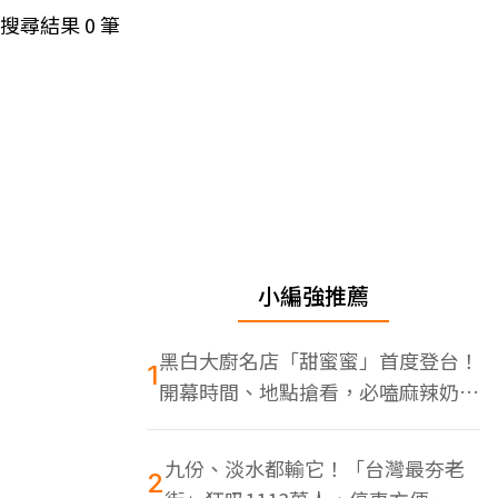
搜尋結果
0
筆
小編強推薦
黑白大廚名店「甜蜜蜜」首度登台！
1
開幕時間、地點搶看，必嗑麻辣奶油
蝦
九份、淡水都輸它！「台灣最夯老
2