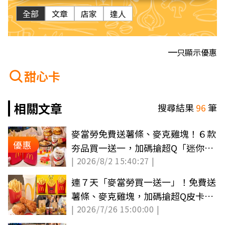
全部
文章
店家
達人
只顯示優惠
甜心卡
相關文章
搜尋結果
96
筆
麥當勞免費送薯條、麥克雞塊！６款
優惠
夯品買一送一，加碼搶超Q「迷你麥
| 2026/8/2 15:40:27 |
盲盒」
連７天「麥當勞買一送一」！免費送
薯條、麥克雞塊，加碼搶超Q皮卡丘
| 2026/7/26 15:00:00 |
包裝