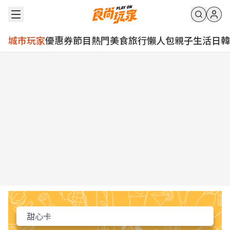
城市玩家
優惠券
節目
熱門
美食
旅行
懶人包
親子
生活
日韓