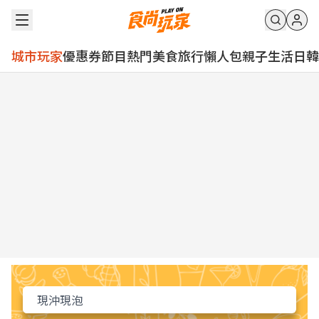
城市玩家
優惠券
節目
熱門
美食
旅行
懶人包
親子
生活
日韓