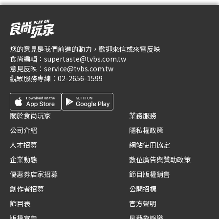
您的意見是我們前進的動力，歡迎來信或來電反映
食尚編輯：
supertaste@tvbs.com.tw
意見反映：
service@tvbs.com.tw
觀眾服務專線：
02-2656-1599
關於食尚玩家
業務服務
公司介紹
隱私權政策
人才招募
網站使用協定
企業動態
數位廣告與贊助政策
優惠券店家招募
節目版權銷售
創作者招募
公開招標
節目表
官方聲明
版權宣告
星藝象娛樂