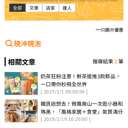
全部
文章
店家
達人
只顯示優惠
現沖現泡
相關文章
搜尋結果
2
筆
奶茶狂粉注意！鮮茶道推3款新品，
一口帶你秒飛全世界
| 2025/1/1 00:00:00 |
雜貨迷想去！微風南山一次逛小器和
瑪黑，「風格家居＋食堂」氣質滿分
| 2019/1/19 10:20:00 |