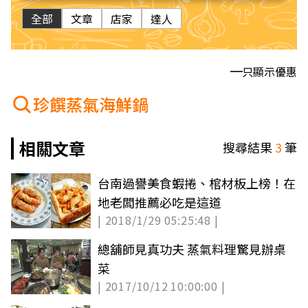
全部
文章
店家
達人
只顯示優惠
珍饌蒸氣海鮮鍋
相關文章
搜尋結果
3
筆
台南過譽美食蝦捲、棺材板上榜！在
地老闆推薦必吃是這道
| 2018/1/29 05:25:48 |
總舖師見真功夫 蒸氣料理驚見辦桌
菜
| 2017/10/12 10:00:00 |