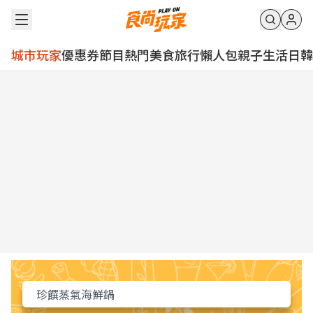
城市玩家
優惠券
節目
熱門
美食
旅行
懶人包
親子
生活
日韓