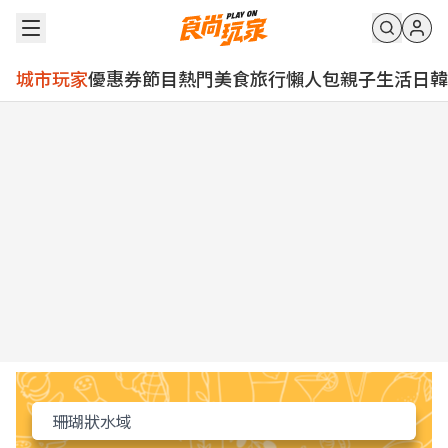
城市玩家
優惠券
節目
熱門
美食
旅行
懶人包
親子
生活
日韓