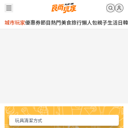
城市玩家
優惠券
節目
熱門
美食
旅行
懶人包
親子
生活
日韓