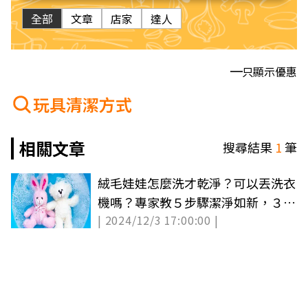
全部
文章
店家
達人
只顯示優惠
玩具清潔方式
相關文章
搜尋結果
1
筆
絨毛娃娃怎麼洗才乾淨？可以丟洗衣
機嗎？專家教５步驟潔淨如新，３萬
| 2024/12/3 17:00:00 |
人按讚