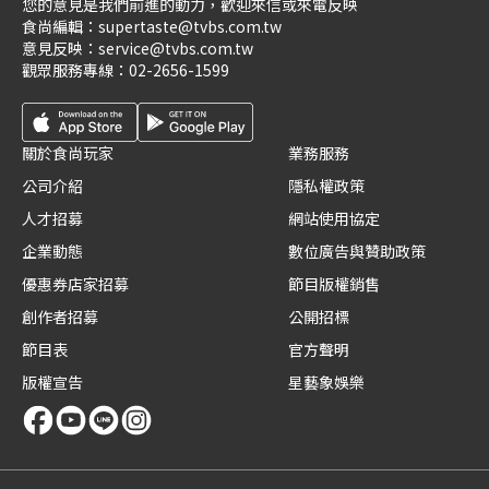
您的意見是我們前進的動力，歡迎來信或來電反映
食尚編輯：
supertaste@tvbs.com.tw
意見反映：
service@tvbs.com.tw
觀眾服務專線：
02-2656-1599
關於食尚玩家
業務服務
公司介紹
隱私權政策
人才招募
網站使用協定
企業動態
數位廣告與贊助政策
優惠券店家招募
節目版權銷售
創作者招募
公開招標
節目表
官方聲明
版權宣告
星藝象娛樂