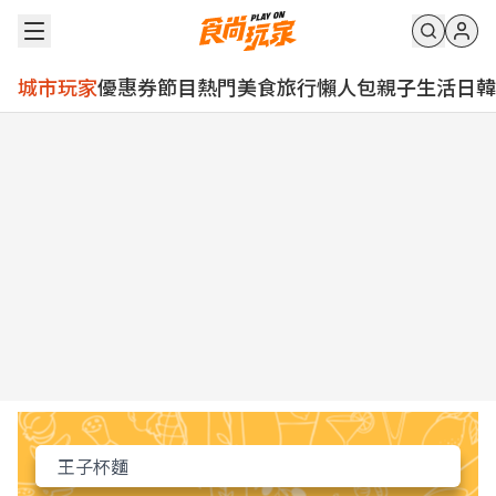
城市玩家
優惠券
節目
熱門
美食
旅行
懶人包
親子
生活
日韓