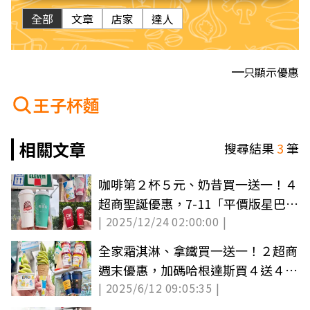
全部
文章
店家
達人
只顯示優惠
王子杯麵
相關文章
搜尋結果
3
筆
咖啡第２杯５元、奶昔買一送一！４
超商聖誕優惠，7-11「平價版星巴
| 2025/12/24 02:00:00 |
克」10元喝
全家霜淇淋、拿鐵買一送一！２超商
週末優惠，加碼哈根達斯買４送４
| 2025/6/12 09:05:35 |
（中獎公布）