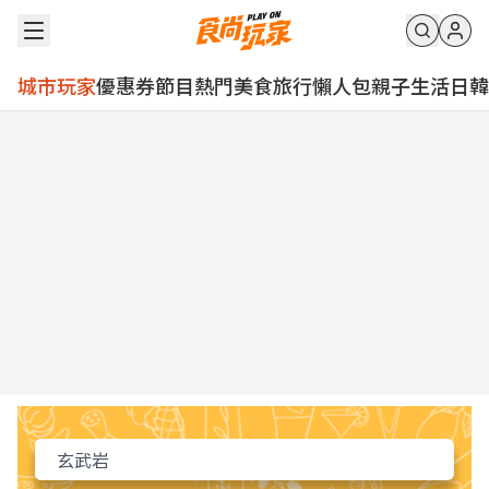
城市玩家
優惠券
節目
熱門
美食
旅行
懶人包
親子
生活
日韓