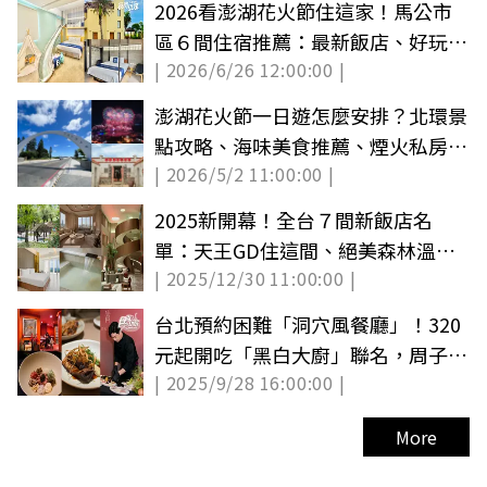
2026看澎湖花火節住這家！馬公市
區６間住宿推薦：最新飯店、好玩親
| 2026/6/26 12:00:00 |
子房民宿
澎湖花火節一日遊怎麼安排？北環景
點攻略、海味美食推薦、煙火私房景
| 2026/5/2 11:00:00 |
點一次看
2025新開幕！全台７間新飯店名
單：天王GD住這間、絕美森林溫
| 2025/12/30 11:00:00 |
泉、無敵海景
台北預約困難「洞穴風餐廳」！320
元起開吃「黑白大廚」聯名，周子瑜
| 2025/9/28 16:00:00 |
推爆這款
More