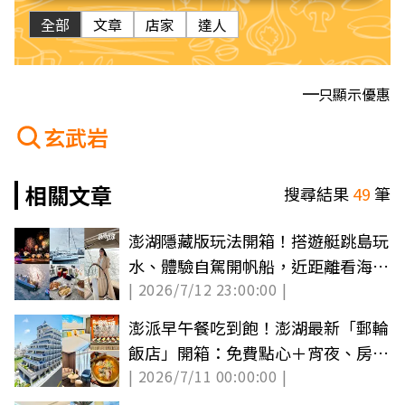
全部
文章
店家
達人
只顯示優惠
玄武岩
相關文章
搜尋結果
49
筆
澎湖隱藏版玩法開箱！搭遊艇跳島玩
水、體驗自駕開帆船，近距離看海上
| 2026/7/12 23:00:00 |
花火節
澎派早午餐吃到飽！澎湖最新「郵輪
飯店」開箱：免費點心＋宵夜、房型
| 2026/7/11 00:00:00 |
推薦