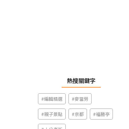
熱搜關鍵字
#
編輯精選
#
麥當勞
#
親子景點
#
京都
#
福勝亭