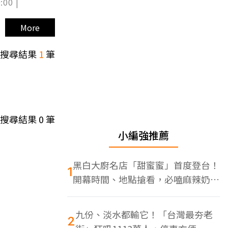
:00 |
More
搜尋結果
1
筆
搜尋結果
0
筆
小編強推薦
黑白大廚名店「甜蜜蜜」首度登台！
1
開幕時間、地點搶看，必嗑麻辣奶油
蝦
九份、淡水都輸它！「台灣最夯老
2