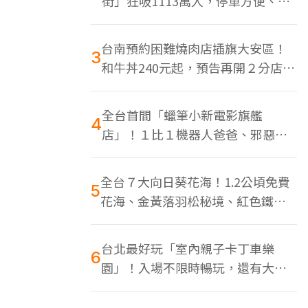
街」狂吸1113萬人，停車方便、特
色美食多
台南預約困難燒肉店插旗大安區！
3
和牛丼240元起，預告再開２分店、
地點曝光
全台首間「蠟筆小新電影旗艦
4
店」！１比１機器人爸爸、邪惡正
男，百款周邊買翻
全台７大向日葵花海！1.2公頃免費
5
花海、金黃落羽松秘境、紅色鐵橋
同框
台北最好玩「室內親子卡丁車樂
6
園」！入場不限時暢玩，還有大螢
幕Switch遊戲區