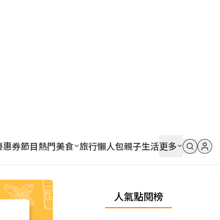
優惠券
節目
熱門
美食
旅行
懶人包
親子
生活
更多
人氣點閱榜