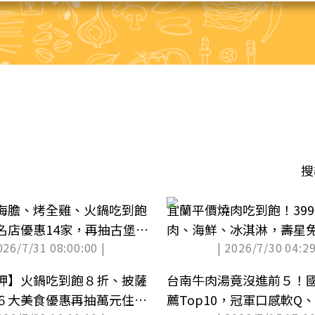
搜
海膽、烤全雞、火鍋吃到飽
宜蘭平價燒肉吃到飽！39
名店優惠14家，再抽古堡旅
肉、海鮮、冰淇淋，壽星
026/7/31 08:00:00 |
| 2026/7/30 04:29
呷】火鍋吃到飽８折、披薩
台南牛肉湯竟沒進前５！
６大美食優惠再抽萬元住宿
薦Top10，冠軍口感軟Q