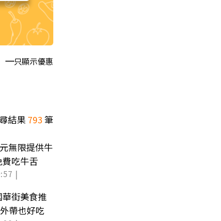
只顯示優惠
尋結果
793
筆
9元無限提供牛
免費吃牛舌
:57 |
國華街美食推
、外帶也好吃