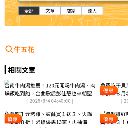
全部
文章
店家
達人
牛五花
相關文章
台南牛肉湯推薦！120元開喝牛肉湯、肉
免費吃干貝
優惠
燥飯吃到飽，金曲歌后彭佳慧也來朝聖
８折！８月
| 2026/8/4 04:40:00 |
| 2
宿
免費吃千元烤雞、披薩買１送３、火鍋
【港都雄好
優惠
優惠
吃到飽８折！必搶優惠13家，再抽海景
買１送３！