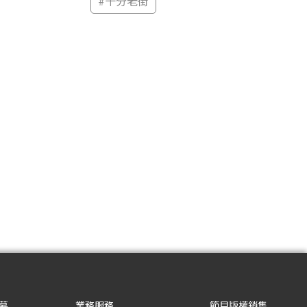
#
十分老街
募
業務服務
節目版權銷售