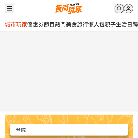
城市玩家
優惠券
節目
熱門
美食
旅行
懶人包
親子
生活
日韓