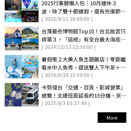
2025行事曆懶人包｜10月連休３
波，除了雙十節連假，還有光復節請
| 2025/8/11 16:00:00 |
假攻略
台灣最夯博物館Top10！台北故宮只
排第３，「這裡」有全台最大海底隧
| 2024/12/13 22:30:00 |
道
暑假衝２大美人魚主題飯店！零距離
看水中人魚秀，還送雙人下午茶＋魚
| 2024/6/24 22:30:00 |
尾巴
卡努侵台「交通、百貨、影城營業」
總覽！北捷班距延長約15分鐘、京站
| 2023/8/3 03:27:49 |
休館
More