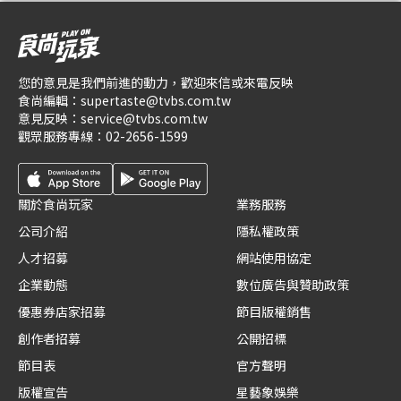
您的意見是我們前進的動力，歡迎來信或來電反映
食尚編輯：
supertaste@tvbs.com.tw
意見反映：
service@tvbs.com.tw
觀眾服務專線：
02-2656-1599
關於食尚玩家
業務服務
公司介紹
隱私權政策
人才招募
網站使用協定
企業動態
數位廣告與贊助政策
優惠券店家招募
節目版權銷售
創作者招募
公開招標
節目表
官方聲明
版權宣告
星藝象娛樂