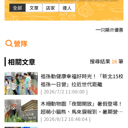
全部
文章
店家
達人
只顯示優惠
營隊
相關文章
搜尋結果
16
筆
祖孫動健康幸福好時光！「新北15校
祖孫一日營」拉近世代距離
| 2026/7/2 11:00:00 |
木柵動物園「夜間開放」暑假登場！
超萌小貓熊、馬來貘報到，暑期營隊
| 2026/6/12 10:46:04 |
快搶訂