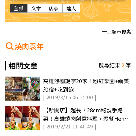
全部
文章
店家
達人
只顯示優惠
燒肉袁年
相關文章
搜尋結果
2
筆
高雄熱關鍵字20家！粉紅樂園+網美
旅宿+吃到飽
| 2019/3/15 06:25:00 |
【新開店】超長，28cm秘製手路
菜！高雄燒肉創意料理，聚餐Hen可
| 2019/2/21 11:40:49 |
以