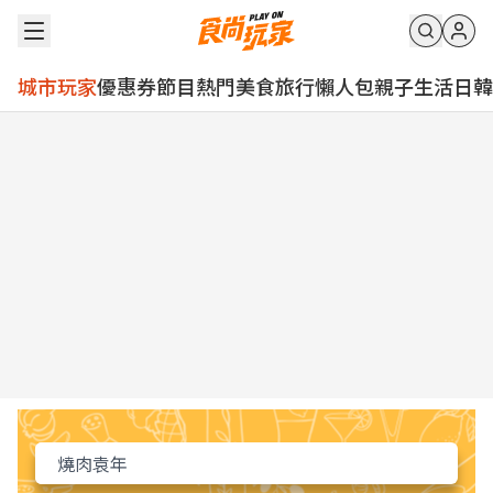
城市玩家
優惠券
節目
熱門
美食
旅行
懶人包
親子
生活
日韓