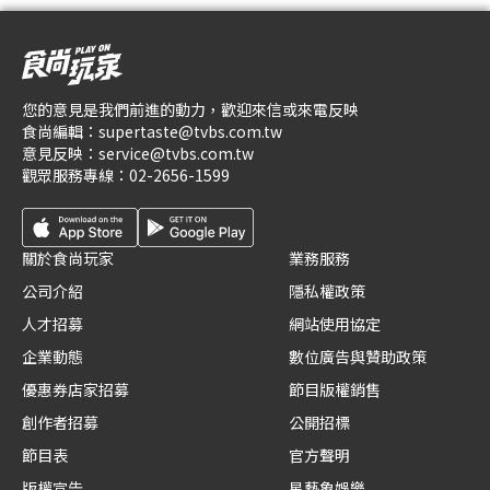
您的意見是我們前進的動力，歡迎來信或來電反映
食尚編輯：
supertaste@tvbs.com.tw
意見反映：
service@tvbs.com.tw
觀眾服務專線：
02-2656-1599
關於食尚玩家
業務服務
公司介紹
隱私權政策
人才招募
網站使用協定
企業動態
數位廣告與贊助政策
優惠券店家招募
節目版權銷售
創作者招募
公開招標
節目表
官方聲明
版權宣告
星藝象娛樂