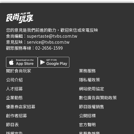
您的意見是我們前進的動力，歡迎來信或來電反映
食尚編輯：
supertaste@tvbs.com.tw
意見反映：
service@tvbs.com.tw
觀眾服務專線：
02-2656-1599
關於食尚玩家
業務服務
公司介紹
隱私權政策
人才招募
網站使用協定
企業動態
數位廣告與贊助政策
優惠券店家招募
節目版權銷售
創作者招募
公開招標
節目表
官方聲明
版權宣告
星藝象娛樂