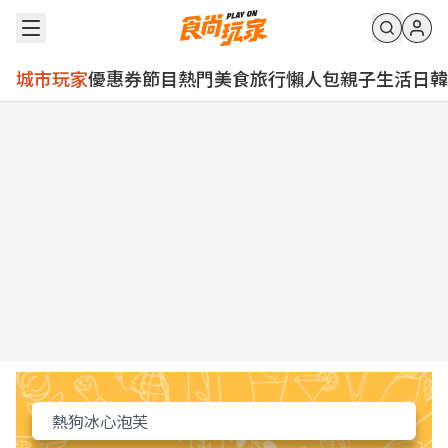
城市玩家
優惠券
節目
熱門
美食
旅行
懶人包
親子
生活
日韓