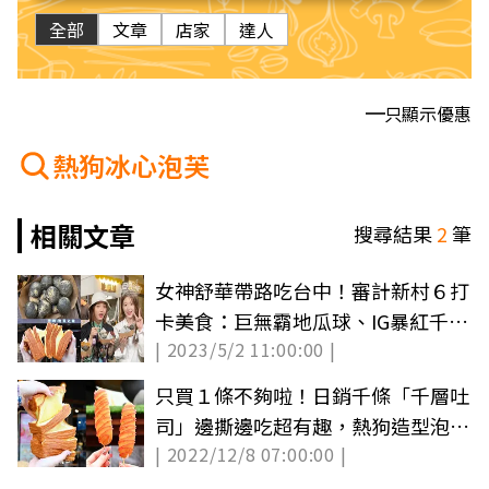
全部
文章
店家
達人
只顯示優惠
熱狗冰心泡芙
相關文章
搜尋結果
2
筆
女神舒華帶路吃台中！審計新村６打
卡美食：巨無霸地瓜球、IG暴紅千層
| 2023/5/2 11:00:00 |
吐司
只買１條不夠啦！日銷千條「千層吐
司」邊撕邊吃超有趣，熱狗造型泡芙
| 2022/12/8 07:00:00 |
也萌翻