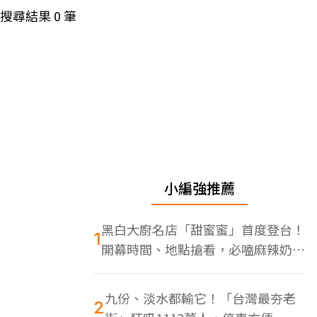
搜尋結果
0
筆
小編強推薦
黑白大廚名店「甜蜜蜜」首度登台！
1
開幕時間、地點搶看，必嗑麻辣奶油
蝦
九份、淡水都輸它！「台灣最夯老
2