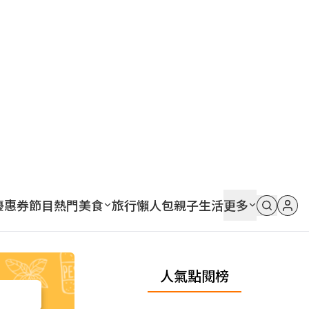
優惠券
節目
熱門
美食
旅行
懶人包
親子
生活
更多
人氣點閱榜