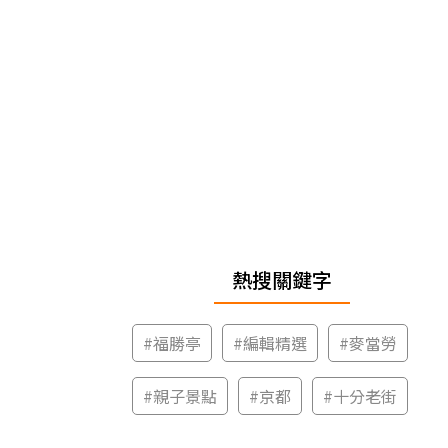
熱搜關鍵字
#
福勝亭
#
編輯精選
#
麥當勞
#
親子景點
#
京都
#
十分老街