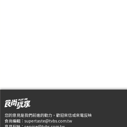
您的意見是我們前進的動力，歡迎來信或來電反映
食尚編輯：
supertaste@tvbs.com.tw
意見反映：
service@tvbs.com.tw