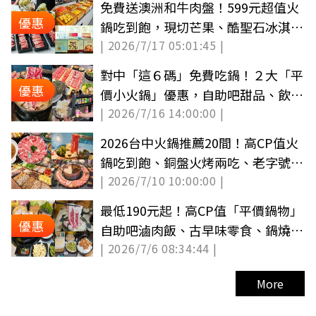
免費送澳洲和牛肉盤！599元超值火
優惠
鍋吃到飽，現切芒果、酷聖石冰淇淋
| 2026/7/17 05:01:45 |
無限吃（中獎公布）
對中「這６碼」免費吃鍋！２大「平
優惠
價小火鍋」優惠，自助吧甜品、飲料
| 2026/7/16 14:00:00 |
吃到飽
2026台中火鍋推薦20間！高CP值火
鍋吃到飽、銅盤火烤兩吃、老字號石
| 2026/7/10 10:00:00 |
頭鍋
最低190元起！高CP值「平價鍋物」
優惠
自助吧滷肉飯、古早味零食、鍋燒麵
| 2026/7/6 08:34:44 |
暢吃
More