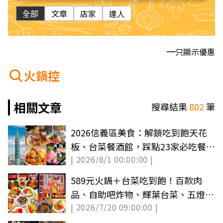
全部
文章
店家
達人
只顯示優惠
火鍋控
相關文章
搜尋結果
802
筆
2026信義區美食：解鎖吃到飽天花
板、台菜餐酒館，踩點23家必吃餐
| 2026/8/1 00:00:00 |
廳！
589元火鍋＋台菜吃到飽！百款肉
品、自助吧炸物、輝葉台菜、五燈獎
| 2026/7/20 09:00:00 |
無限吃