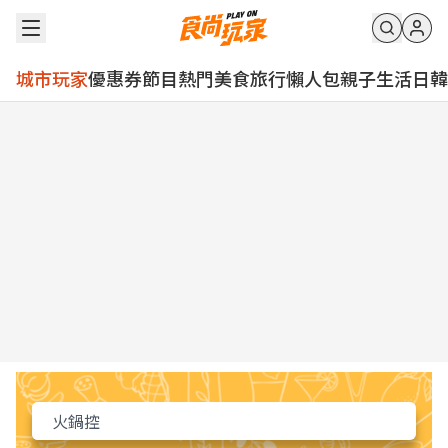
城市玩家
優惠券
節目
熱門
美食
旅行
懶人包
親子
生活
日韓