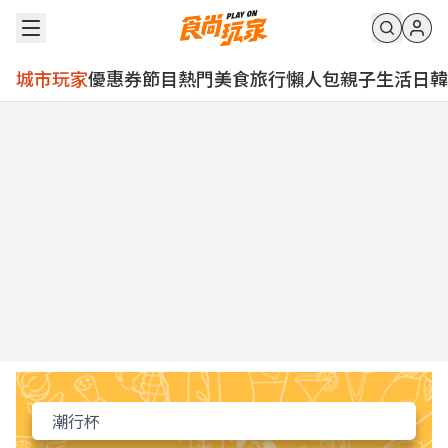
城市玩家
優惠券
節目
熱門
美食
旅行
懶人包
親子
生活
日韓