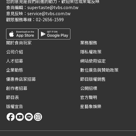
您的意見是我們前進的動力，歡迎來信或來電反映
食尚編輯：
supertaste@tvbs.com.tw
意見反映：
service@tvbs.com.tw
觀眾服務專線：
02-2656-1599
關於食尚玩家
業務服務
公司介紹
隱私權政策
人才招募
網站使用協定
企業動態
數位廣告與贊助政策
優惠券店家招募
節目版權銷售
創作者招募
公開招標
節目表
官方聲明
版權宣告
星藝象娛樂