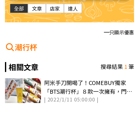
全部
文章
店家
達人
只顯示優惠
潮行杯
相關文章
搜尋結果
1
筆
阿米手刀開喝了！COMEBUY獨家
「BTS潮行杯」８款一次擁有，門市
| 2022/1/11 05:00:00 |
加購還可挑款