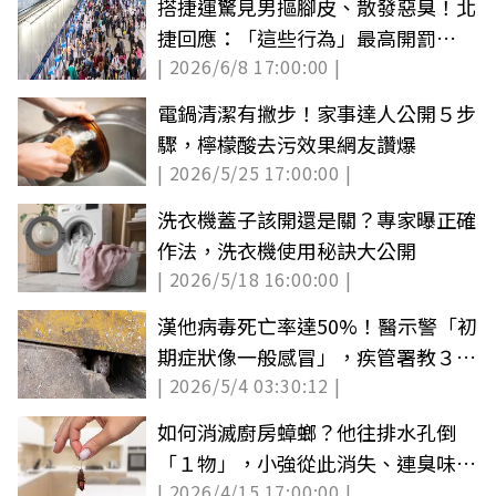
搭捷運驚見男摳腳皮、散發惡臭！北
捷回應：「這些行為」最高開罰
| 2026/6/8 17:00:00 |
7500元
電鍋清潔有撇步！家事達人公開５步
驟，檸檬酸去污效果網友讚爆
| 2026/5/25 17:00:00 |
洗衣機蓋子該開還是關？專家曝正確
作法，洗衣機使用秘訣大公開
| 2026/5/18 16:00:00 |
漢他病毒死亡率達50%！醫示警「初
期症狀像一般感冒」，疾管署教３招
| 2026/5/4 03:30:12 |
防老鼠
如何消滅廚房蟑螂？他往排水孔倒
「１物」，小強從此消失、連臭味都
| 2026/4/15 17:00:00 |
沒了