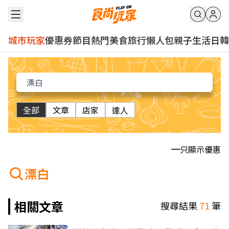
城市玩家
優惠券
節目
熱門
美食
旅行
懶人包
親子
生活
日韓
全部
文章
店家
達人
只顯示優惠
漂白
相關文章
搜尋結果
71
筆