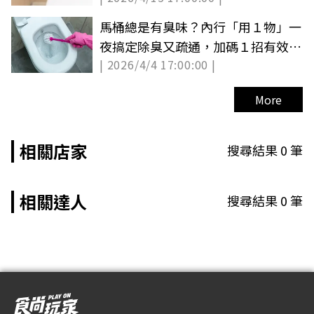
馬桶總是有臭味？內行「用１物」一
夜搞定除臭又疏通，加碼１招有效除
| 2026/4/4 17:00:00 |
垢
More
相關店家
搜尋結果
0
筆
相關達人
搜尋結果
0
筆