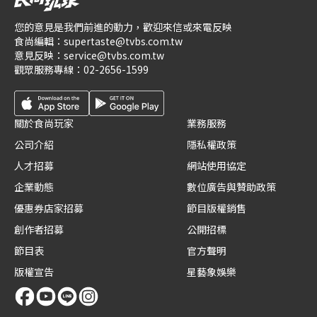
您的意見是我們前進的動力，歡迎來信或來電反映
食尚編輯：
supertaste@tvbs.com.tw
意見反映：
service@tvbs.com.tw
觀眾服務專線：
02-2656-1599
關於食尚玩家
業務服務
公司介紹
隱私權政策
人才招募
網站使用協定
企業動態
數位廣告與贊助政策
優惠券店家招募
節目版權銷售
創作者招募
公開招標
節目表
官方聲明
版權宣告
星藝象娛樂