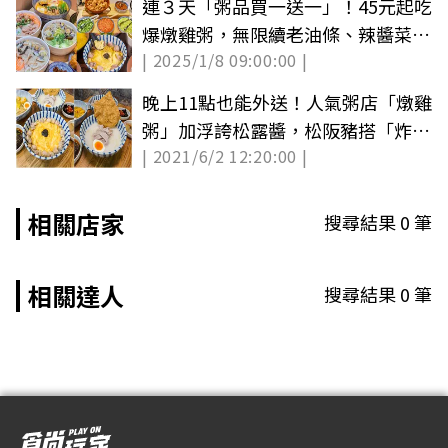
連３天「粥品買一送一」！45元起吃
爆燉雞粥，無限續老油條、辣醬菜、
| 2025/1/8 09:00:00 |
飲料暢飲
晚上11點也能外送！人氣粥店「燉雞
粥」加浮誇松露醬，松阪豬搭「炸春
| 2021/6/2 12:20:00 |
捲皮」口感更豐富
相關店家
搜尋結果
0
筆
相關達人
搜尋結果
0
筆