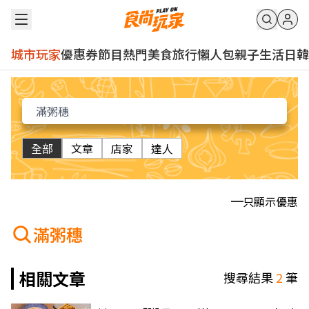
城市玩家
優惠券
節目
熱門
美食
旅行
懶人包
親子
生活
日韓
全部
文章
店家
達人
只顯示優惠
滿粥穗
相關文章
搜尋結果
2
筆