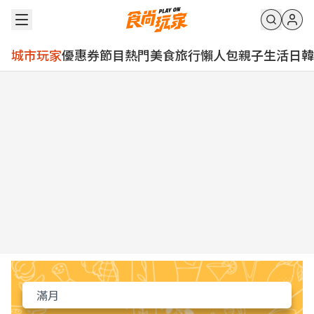
城市玩家
優惠券
節目
熱門
美食
旅行
懶人包
親子
生活
日韓