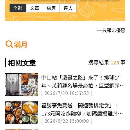
全部
文章
店家
達人
只顯示優惠
滿月
相關文章
搜尋結果
124
筆
中山站「漫畫之路」來了！排球少
年、芙莉蓮名場景必拍，巨型鋼彈登
| 2026/7/30 10:37:52 |
陸信義區
福勝亭免費送「開運豬排定食」！
173元開吃炸雞柳，加碼唐揚雞丼買
| 2026/6/22 15:00:00 |
一送一