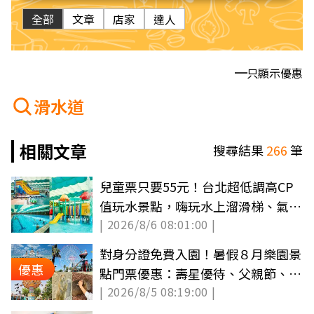
全部
文章
店家
達人
只顯示優惠
滑水道
相關文章
搜尋結果
266
筆
兒童票只要55元！台北超低調高CP
值玩水景點，嗨玩水上溜滑梯、氣墊
| 2026/8/6 08:01:00 |
滑水道
對身分證免費入園！暑假８月樂園景
優惠
點門票優惠：壽星優待、父親節、買
| 2026/8/5 08:19:00 |
一送一