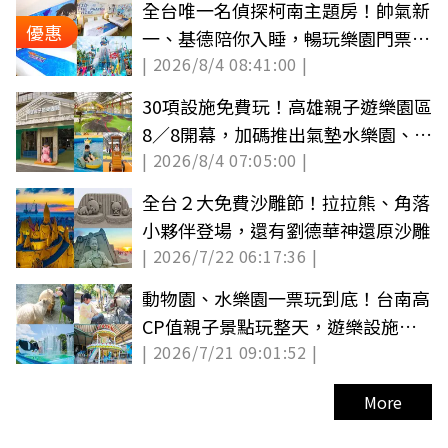
全台唯一名偵探柯南主題房！帥氣新
優惠
一、基德陪你入睡，暢玩樂園門票最
| 2026/8/4 08:41:00 |
低100元
30項設施免費玩！高雄親子遊樂園區
8／8開幕，加碼推出氣墊水樂園、美
| 2026/8/4 07:05:00 |
食市集
全台２大免費沙雕節！拉拉熊、角落
小夥伴登場，還有劉德華神還原沙雕
| 2026/7/22 06:17:36 |
動物園、水樂園一票玩到底！台南高
CP值親子景點玩整天，遊樂設施無
| 2026/7/21 09:01:52 |
限搭乘
More