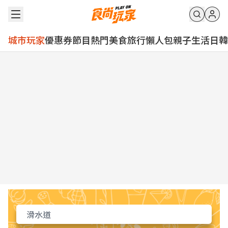
城市玩家
優惠券
節目
熱門
美食
旅行
懶人包
親子
生活
日韓