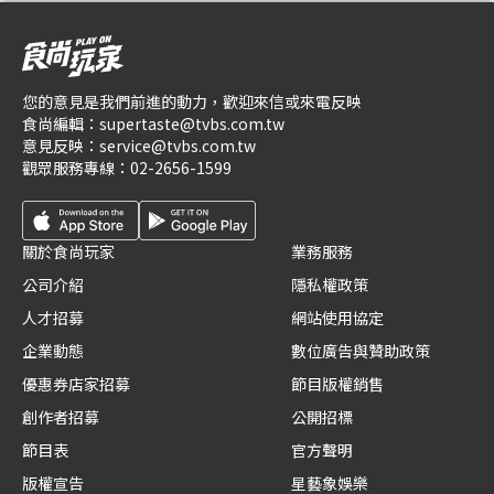
您的意見是我們前進的動力，歡迎來信或來電反映
食尚編輯：
supertaste@tvbs.com.tw
意見反映：
service@tvbs.com.tw
觀眾服務專線：
02-2656-1599
關於食尚玩家
業務服務
公司介紹
隱私權政策
人才招募
網站使用協定
企業動態
數位廣告與贊助政策
優惠券店家招募
節目版權銷售
創作者招募
公開招標
節目表
官方聲明
版權宣告
星藝象娛樂