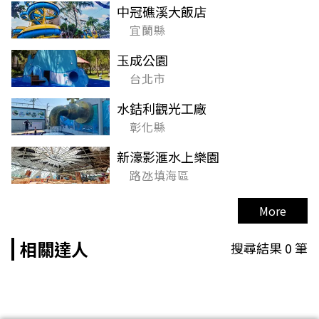
中冠礁溪大飯店
宜蘭縣
玉成公園
台北市
水銡利觀光工廠
彰化縣
新濠影滙水上樂園
路氹填海區
More
相關達人
搜尋結果
0
筆