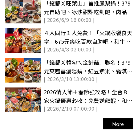
「錢都Ｘ旺萊山」首推鳳梨鍋！379
元自助吧、冰沙甜點吃到飽，肉品買
| 2026/6/9 16:00:00 |
一送一
４人同行１人免費！「火鍋版饗食天
堂」675元爽吃百款自助吧，和牛、
| 2026/4/8 02:00:00 |
海鮮任夾
「錢都Ｘ韓勾ㄟ金針菇」聯名！379
元爽嗑雪濃湯鍋，紅豆紫米、霜淇淋
| 2026/3/10 13:00:00 |
吃到飽
2026情人節＋春節強攻略！全台８
家火鍋優惠必收：免費送龍蝦、和牛
| 2026/2/10 07:00:00 |
吃到飽
More