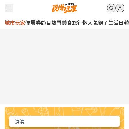
城市玩家
優惠券
節目
熱門
美食
旅行
懶人包
親子
生活
日韓