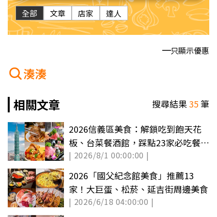
全部
文章
店家
達人
只顯示優惠
湊湊
相關文章
搜尋結果
35
筆
2026信義區美食：解鎖吃到飽天花
板、台菜餐酒館，踩點23家必吃餐
| 2026/8/1 00:00:00 |
廳！
2026「國父紀念館美食」推薦13
家！大巨蛋、松菸、延吉街周邊美食
| 2026/6/18 04:00:00 |