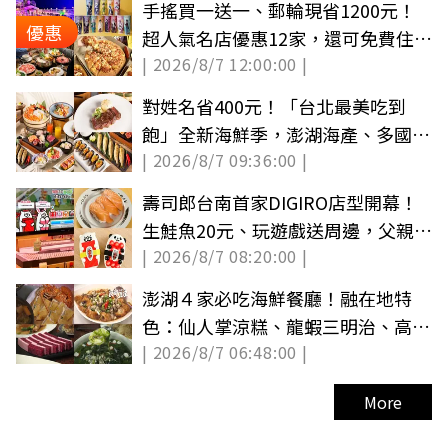
手搖買一送一、郵輪現省1200元！
優惠
超人氣名店優惠12家，還可免費住童
| 2026/8/7 12:00:00 |
話城堡旅宿
對姓名省400元！「台北最美吃到
飽」全新海鮮季，澎湖海產、多國料
| 2026/8/7 09:36:00 |
理無限吃
壽司郎台南首家DIGIRO店型開幕！
生鮭魚20元、玩遊戲送周邊，父親節
| 2026/8/7 08:20:00 |
啤酒88元
澎湖４家必吃海鮮餐廳！融在地特
色：仙人掌涼糕、龍蝦三明治、高麗
| 2026/8/7 06:48:00 |
菜酸燒魚
More