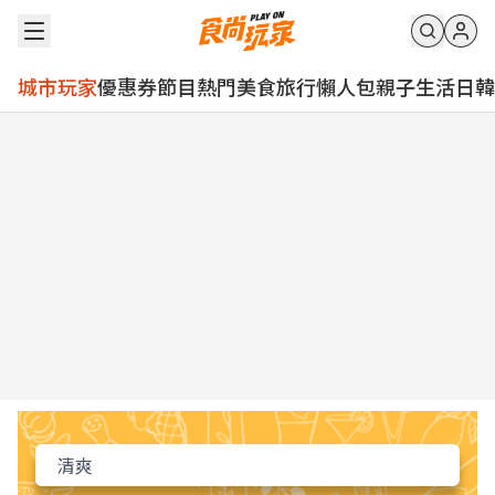
城市玩家
優惠券
節目
熱門
美食
旅行
懶人包
親子
生活
日韓