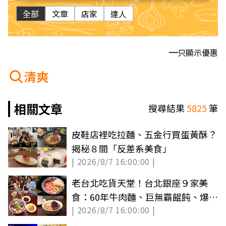
全部
文章
店家
達人
只顯示優惠
清爽
相關文章
搜尋結果
5825
筆
皮鞋店裡吃拉麵、五金行買蛋黃酥？
揭秘８間「反差系美食」
| 2026/8/7 16:00:00 |
老台北吃貨天堂！台北銀座９家美
食：60年牛肉麵、巨無霸餛飩、爆汁
| 2026/8/7 16:00:00 |
雞排必吃