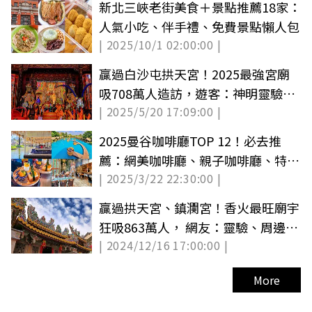
新北三峽老街美食＋景點推薦18家：
人氣小吃、伴手禮、免費景點懶人包
| 2025/10/1 02:00:00 |
贏過白沙屯拱天宮！2025最強宮廟
吸708萬人造訪，遊客：神明靈驗、
| 2025/5/20 17:09:00 |
建築宏偉
2025曼谷咖啡廳TOP 12！必去推
薦：網美咖啡廳、親子咖啡廳、特色
| 2025/3/22 22:30:00 |
咖啡廳
贏過拱天宮、鎮瀾宮！香火最旺廟宇
狂吸863萬人， 網友：靈驗、周邊美
| 2024/12/16 17:00:00 |
食多
More