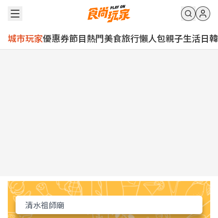
城市玩家
優惠券
節目
熱門
美食
旅行
懶人包
親子
生活
日韓