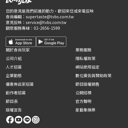
您的意見是我們前進的動力，歡迎來信或來電反映
食尚編輯：
supertaste@tvbs.com.tw
意見反映：
service@tvbs.com.tw
觀眾服務專線：
02-2656-1599
關於食尚玩家
業務服務
公司介紹
隱私權政策
人才招募
網站使用協定
企業動態
數位廣告與贊助政策
優惠券店家招募
節目版權銷售
創作者招募
公開招標
節目表
官方聲明
版權宣告
星藝象娛樂