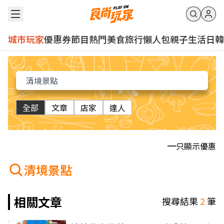
城市玩家
優惠券
節目
熱門
美食
旅行
懶人包
親子
生活
日韓
全部
文章
店家
達人
只顯示優惠
清境景點
相關文章
搜尋結果
2
筆