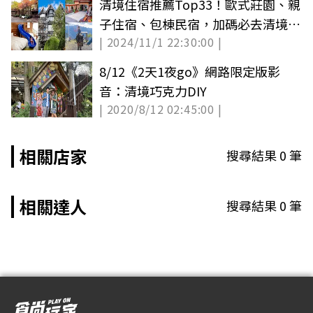
清境住宿推薦Top33！歐式莊園、親
子住宿、包棟民宿，加碼必去清境景
| 2024/11/1 22:30:00 |
點
8/12《2天1夜go》網路限定版影
音：清境巧克力DIY
| 2020/8/12 02:45:00 |
相關店家
搜尋結果
0
筆
相關達人
搜尋結果
0
筆