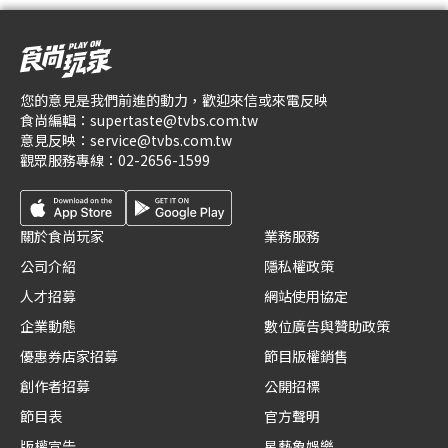
您的意見是我們前進的動力，歡迎來信或來電反映
食尚編輯：
supertaste@tvbs.com.tw
意見反映：
service@tvbs.com.tw
觀眾服務專線：
02-2656-1599
關於食尚玩家
業務服務
公司介紹
隱私權政策
人才招募
網站使用協定
企業動態
數位廣告與贊助政策
優惠券店家招募
節目版權銷售
創作者招募
公開招標
節目表
官方聲明
版權宣告
星藝象娛樂