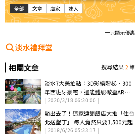
全部
文章
店家
達人
只顯示優惠
淡水禮拜堂
相關文章
搜尋結果
2
筆
淡水7大美拍點：3D彩繪階梯、300
年西班牙豪宅，還能體驗礮臺AR射
| 2020/3/18 06:30:00 |
大砲
豁出去了！這家連鎖飯店大推「住台
北送墾丁」 每人竟然只要1,500元起
| 2018/6/26 05:33:17 |