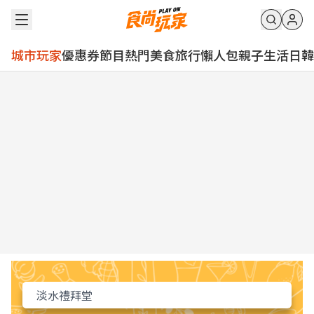
城市玩家
優惠券
節目
熱門
美食
旅行
懶人包
親子
生活
日韓