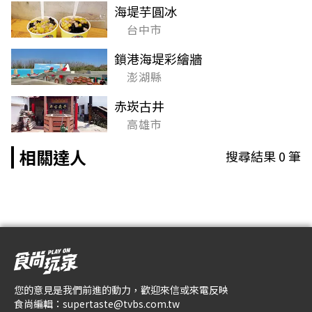
海堤芋圓冰
台中市
鎖港海堤彩繪牆
澎湖縣
赤崁古井
高雄市
相關達人
搜尋結果
0
筆
您的意見是我們前進的動力，歡迎來信或來電反映
食尚編輯：
supertaste@tvbs.com.tw