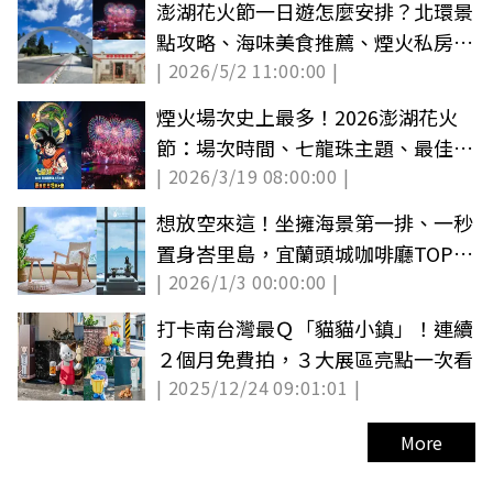
澎湖花火節一日遊怎麼安排？北環景
點攻略、海味美食推薦、煙火私房景
| 2026/5/2 11:00:00 |
點一次看
煙火場次史上最多！2026澎湖花火
節：場次時間、七龍珠主題、最佳觀
| 2026/3/19 08:00:00 |
賞點推薦
想放空來這！坐擁海景第一排、一秒
置身峇里島，宜蘭頭城咖啡廳TOP10
| 2026/1/3 00:00:00 |
推薦
打卡南台灣最Ｑ「貓貓小鎮」！連續
２個月免費拍，３大展區亮點一次看
| 2025/12/24 09:01:01 |
More