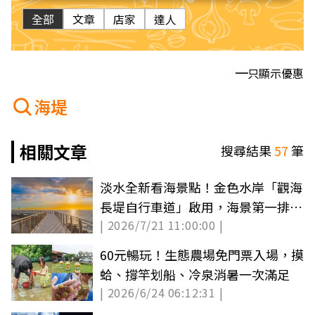
全部
文章
店家
達人
只顯示優惠
海堤
相關文章
搜尋結果
57
筆
淡水全新看海景點！金色水岸「觀海
長堤自行車道」啟用，海景第一排美
| 2026/7/21 11:00:00 |
拍日落
60元暢玩！生態農場免門票入場，摸
蛤、撐竿划船、冷泉消暑一次滿足
| 2026/6/24 06:12:31 |