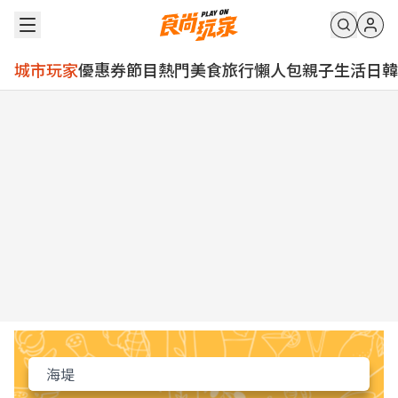
城市玩家
優惠券
節目
熱門
美食
旅行
懶人包
親子
生活
日韓