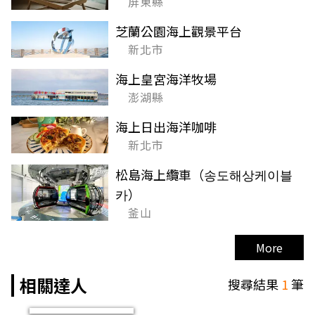
屏東縣
芝蘭公園海上觀景平台
新北市
海上皇宮海洋牧場
澎湖縣
海上日出海洋咖啡
新北市
松島海上纜車（송도해상케이블
카）
釜山
More
相關達人
搜尋結果
1
筆