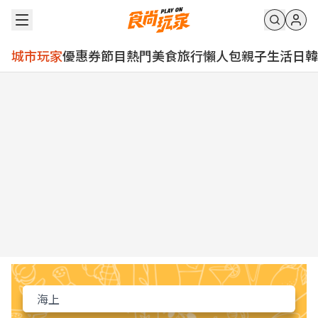
城市玩家
優惠券
節目
熱門
美食
旅行
懶人包
親子
生活
日韓