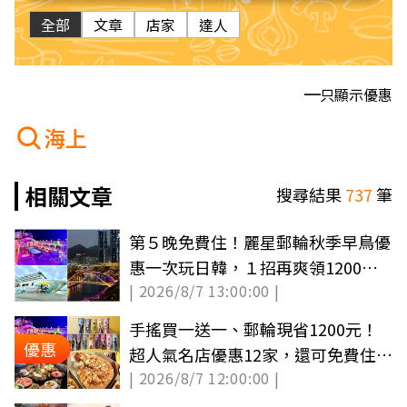
全部
文章
店家
達人
只顯示優惠
海上
相關文章
搜尋結果
737
筆
第５晚免費住！麗星郵輪秋季早鳥優
惠一次玩日韓，１招再爽領1200餐
| 2026/8/7 13:00:00 |
飲金
手搖買一送一、郵輪現省1200元！
優惠
超人氣名店優惠12家，還可免費住童
| 2026/8/7 12:00:00 |
話城堡旅宿