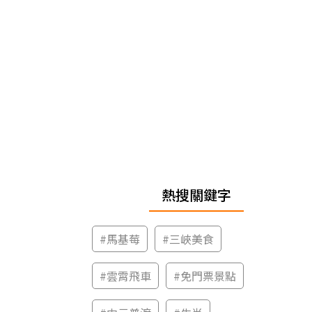
熱搜關鍵字
#
馬基莓
#
三峽美食
#
雲霄飛車
#
免門票景點