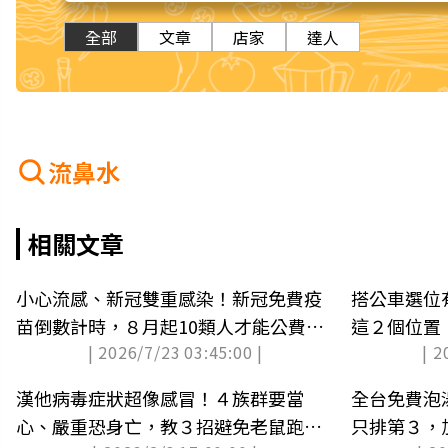
全部
文章
店家
達人
流鼻水
相關文章
小心流感、新冠雙重感染！新冠免費疫
搭公車選位
苗倒數計時，８月起10類人才能公費接
這２個位置
| 2026/7/23 03:45:00 |
| 2
種
漢他病毒症狀超像感冒！４族群要當
全台免費泡湯
心、嚴重恐身亡，教３招避免老鼠跑進
只排第３，