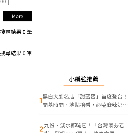
00 |
More
搜尋結果
0
筆
搜尋結果
0
筆
小編強推薦
黑白大廚名店「甜蜜蜜」首度登台！
1
開幕時間、地點搶看，必嗑麻辣奶油
蝦
九份、淡水都輸它！「台灣最夯老
2