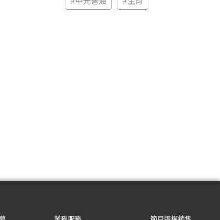
#
中元普渡
#
生肖
募
業務服務
節目版權銷售