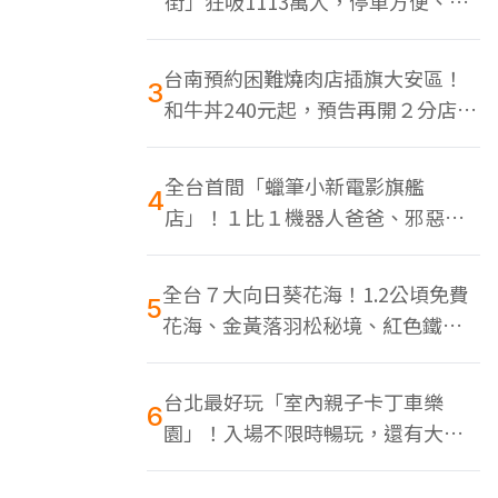
街」狂吸1113萬人，停車方便、特
色美食多
台南預約困難燒肉店插旗大安區！
3
和牛丼240元起，預告再開２分店、
地點曝光
全台首間「蠟筆小新電影旗艦
4
店」！１比１機器人爸爸、邪惡正
男，百款周邊買翻
全台７大向日葵花海！1.2公頃免費
5
花海、金黃落羽松秘境、紅色鐵橋
同框
台北最好玩「室內親子卡丁車樂
6
園」！入場不限時暢玩，還有大螢
幕Switch遊戲區