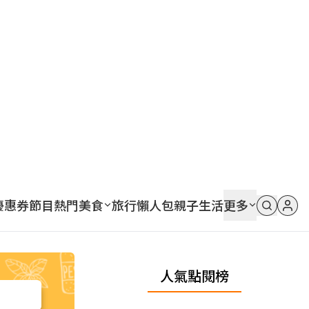
優惠券
節目
熱門
美食
旅行
懶人包
親子
生活
更多
人氣點閱榜