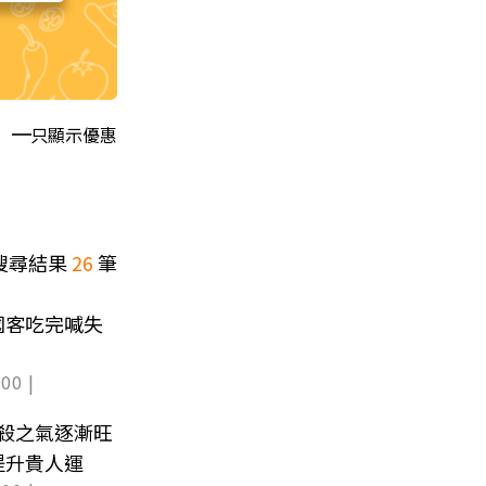
只顯示優惠
搜尋結果
26
筆
國客吃完喊失
00 |
肅殺之氣逐漸旺
提升貴人運