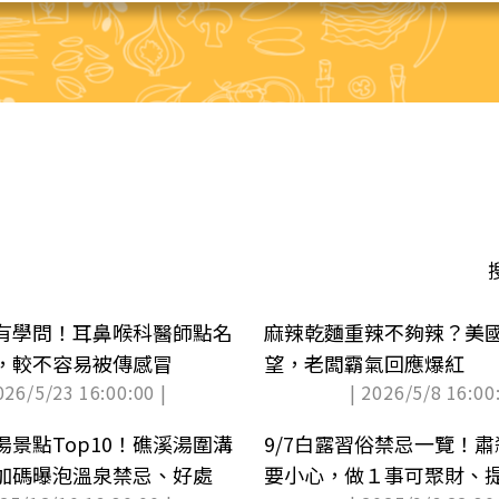
有學問！耳鼻喉科醫師點名
麻辣乾麵重辣不夠辣？美
，較不容易被傳感冒
望，老闆霸氣回應爆紅
026/5/23 16:00:00 |
| 2026/5/8 16:00:
景點Top10！礁溪湯圍溝
9/7白露習俗禁忌一覽！
加碼曝泡溫泉禁忌、好處
要小心，做１事可聚財、