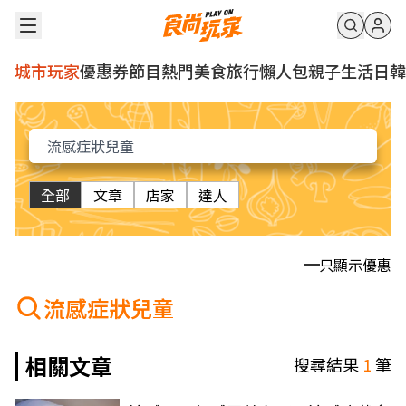
城市玩家
優惠券
節目
熱門
美食
旅行
懶人包
親子
生活
日韓
全部
文章
店家
達人
只顯示優惠
流感症狀兒童
相關文章
搜尋結果
1
筆