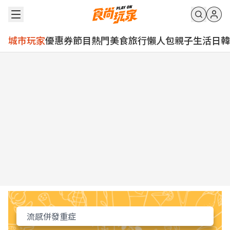
城市玩家
優惠券
節目
熱門
美食
旅行
懶人包
親子
生活
日韓