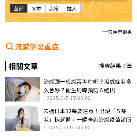
全部
文章
店家
達人
只顯示優惠
流感併發重症
相關文章
搜尋結果
2
筆
流感跟一般感冒差在哪？流感症狀多
久會好？衛生局曝預防６絕招
| 2025/2/5 17:00:00 |
去過日本12縣要注意！出現「５症
狀」快就醫，一鍵查詢流感疫苗診所
| 2025/2/3 05:45:00 |