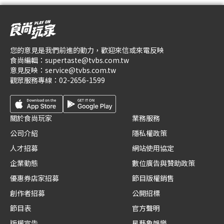
您的意見是我們前進的動力，歡迎來信或來電反映
食尚編輯：
supertaste@tvbs.com.tw
意見反映：
service@tvbs.com.tw
觀眾服務專線：
02-2656-1599
關於食尚玩家
業務服務
公司介紹
隱私權政策
人才招募
網站使用協定
企業動態
數位廣告與贊助政策
優惠券店家招募
節目版權銷售
創作者招募
公開招標
節目表
官方聲明
版權宣告
星藝象娛樂