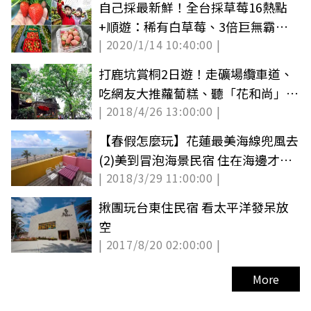
自己採最新鮮！全台採草莓16熱點
+順遊：稀有白草莓、3倍巨無霸草
| 2020/1/14 10:40:00 |
莓
打鹿坑賞桐2日遊！走礦場纜車道、
吃網友大推蘿蔔糕、聽「花和尚」叫
| 2018/4/26 13:00:00 |
聲、賞百年桐花樹王
【春假怎麼玩】花蓮最美海線兜風去
(2)美到冒泡海景民宿 住在海邊才叫
| 2018/3/29 11:00:00 |
度假
揪團玩台東住民宿 看太平洋發呆放
空
| 2017/8/20 02:00:00 |
More