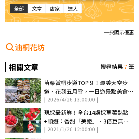
全部
文章
店家
達人
只顯示優惠
油桐花坊
相關文章
搜尋結果
7
筆
苗栗賞桐步道TOP９！最美天空步
道、花毯五月雪，一日遊景點美食攻
| 2026/4/26 13:00:00 |
略
現採最新鮮！全台14處採草莓熱點
+順遊：香甜「美姬」、3倍巨無
| 2021/1/26 12:00:00 |
霸、荷蘭魔力紅