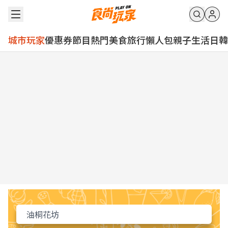
城市玩家
優惠券
節目
熱門
美食
旅行
懶人包
親子
生活
日韓