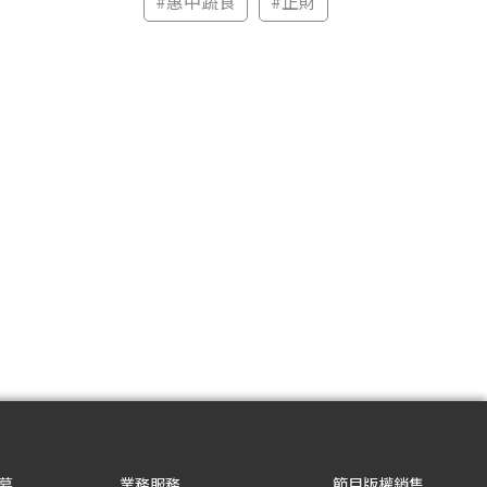
#
惠中蔬食
#
正財
募
業務服務
節目版權銷售