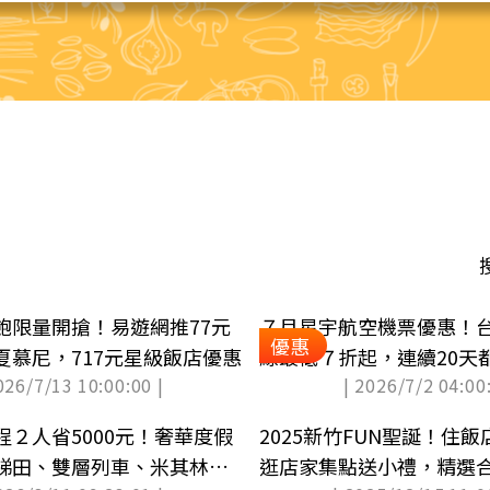
飽限量開搶！易遊網推77元
７月星宇航空機票優惠！
優惠
夏慕尼，717元星級飯店優惠
線最低７折起，連續20天
026/7/13 10:00:00 |
| 2026/7/2 04:00:
程２人省5000元！奢華度假
2025新竹FUN聖誕！住
梯田、雙層列車、米其林全
逛店家集點送小禮，精選