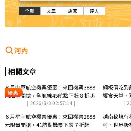
全部
文章
店家
達人
河內
相關文章
８月中華航空機票優惠！來回機票3888
銅板價吃到
優惠
元限量開搶，全航線45航點下殺８折起
饗食天堂、
| 2026/8/3 02:57:14 |
| 2
６月星宇航空機票優惠！來回機票2888
越南秘境行
元限量開搶，41航點機票下殺７折起
村、世界級