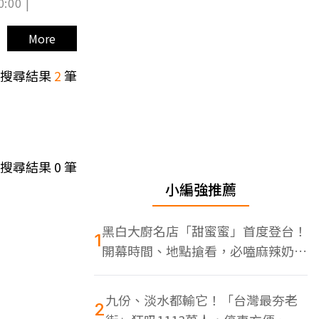
0:00 |
More
搜尋結果
2
筆
搜尋結果
0
筆
小編強推薦
黑白大廚名店「甜蜜蜜」首度登台！
1
開幕時間、地點搶看，必嗑麻辣奶油
蝦
九份、淡水都輸它！「台灣最夯老
2