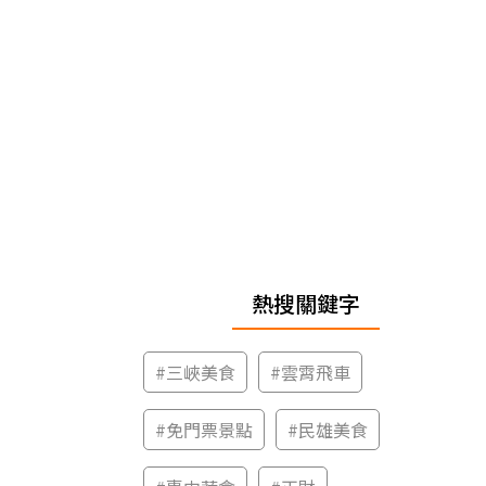
熱搜關鍵字
#
三峽美食
#
雲霄飛車
#
免門票景點
#
民雄美食