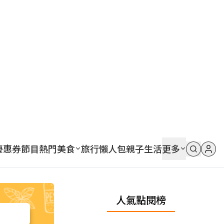
優惠券
節目
熱門
美食
旅行
懶人包
親子
生活
更多
人氣點閱榜