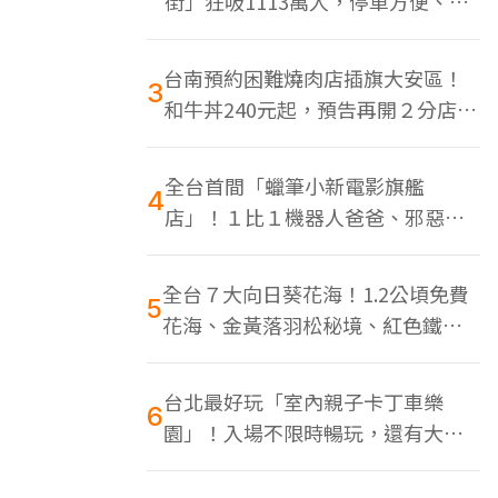
街」狂吸1113萬人，停車方便、特
色美食多
台南預約困難燒肉店插旗大安區！
3
和牛丼240元起，預告再開２分店、
地點曝光
全台首間「蠟筆小新電影旗艦
4
店」！１比１機器人爸爸、邪惡正
男，百款周邊買翻
全台７大向日葵花海！1.2公頃免費
5
花海、金黃落羽松秘境、紅色鐵橋
同框
台北最好玩「室內親子卡丁車樂
6
園」！入場不限時暢玩，還有大螢
幕Switch遊戲區