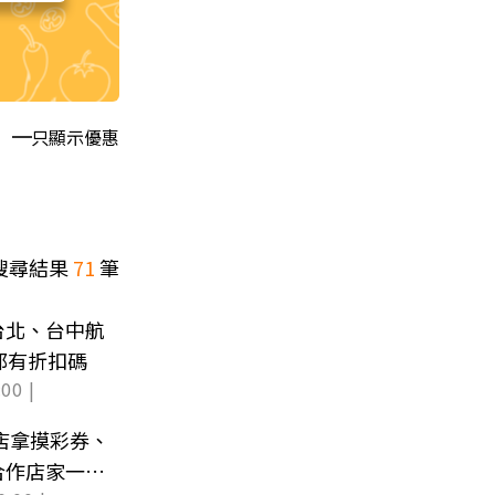
只顯示優惠
搜尋結果
71
筆
台北、台中航
都有折扣碼
00 |
飯店拿摸彩券、
合作店家一次