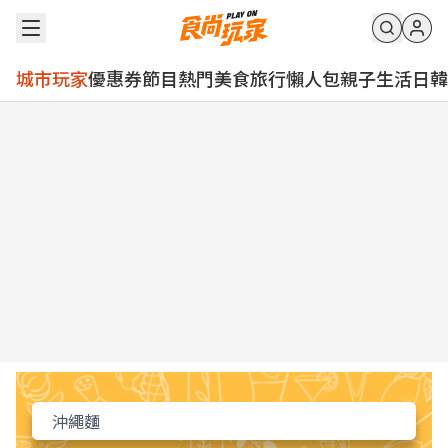
城市玩家
優惠券
節目
熱門
美食
旅行
懶人包
親子
生活
日韓