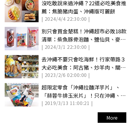
沒吃敢說來過沖繩？22道必吃美食推
薦：焦脆豬肉蛋、沖繩版可麗餅
| 2024/4/4 22:30:00 |
別只會買金楚糕！沖繩超市必敗18款
清單：柴魚豚骨泡麵、鹽仙貝、麥根
| 2024/3/1 22:30:00 |
沙士
去沖繩不要只會吃海鮮！行家帶路３
大必吃美食：阿古豬、炒羊肉、關東
| 2023/2/6 02:00:00 |
煮
超限定零食「沖繩拉麵洋芋片」、
「蒜蓉牛排玉米片」！只在沖繩、台
| 2019/3/13 11:00:21 |
灣吃得到
More