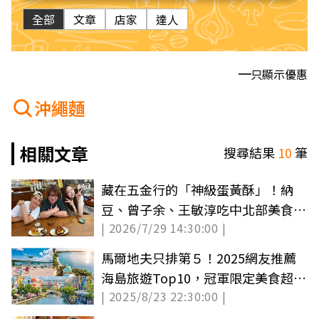
全部
文章
店家
達人
只顯示優惠
沖繩麵
相關文章
搜尋結果
10
筆
藏在五金行的「神級蛋黃酥」！納
豆、曾子余、王敏淳吃中北部美食｜
| 2026/7/29 14:30:00 |
7/29店家資訊
馬爾地夫只排第５！2025網友推薦
海島旅遊Top10，冠軍限定美食超誘
| 2025/8/23 22:30:00 |
人