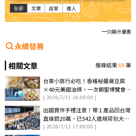
全部
文章
店家
達人
只顯示優惠
永續發展
相關文章
搜尋結果
69
筆
台東小旅行必吃！香椿秘醬臭豆腐
×40元美國油條，一次朝聖博覽會＋
| 2026/7/31 16:00:00 |
博物館住宿
出國買伴手禮注意！帶１產品回台灣
直接罰20萬，已542人違規荷包大失
| 2026/7/11 17:00:00 |
血