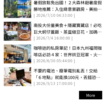
暑假放鬆免出國！２大森林避暑度假
勝地推薦：入住綠意景觀房、美拍戶
| 2026/7/10 04:33:00 |
外泳池
南投大份量美食＋隱藏寶藏店！必吃
巨大蚵仔蓋飯、蒸蛋級豆花，加碼一
| 2026/7/4 16:00:00 |
日遊景點推薦
咖啡迷的私房筆記！日本九州福岡咖
啡店必訪４家：世界烘豆冠軍、火山
| 2026/6/30 05:44:00 |
灰拿鐵
不要的電池、廢筆電別亂丟！交給
「６地點」就能換100元，丟錯恐罰
| 2026/5/13 17:00:00 |
6000元
More