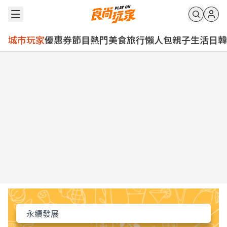
城市玩家
優惠券
節目
熱門
美食
旅行
懶人包
親子
生活
日韓