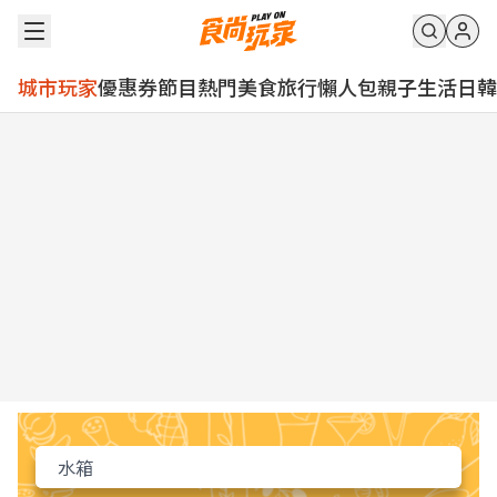
城市玩家
優惠券
節目
熱門
美食
旅行
懶人包
親子
生活
日韓