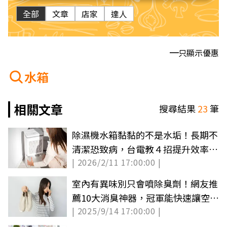
全部
文章
店家
達人
只顯示優惠
水箱
相關文章
搜尋結果
23
筆
除濕機水箱黏黏的不是水垢！長期不
清潔恐致病，台電教４招提升效率又
| 2026/2/11 17:00:00 |
省電
室內有異味別只會噴除臭劑！網友推
薦10大消臭神器，冠軍能快速讓空氣
| 2025/9/14 17:00:00 |
清新