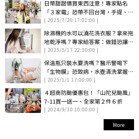
日幣甜甜價買東西注意！專家點名
「３家電」恐帶不回台灣，手提、託
| 2025/7/20 17:01:00 |
運都不行
除濕機的水可以澆花洗衣服？拿來拖
地乾淨嗎？專家給答案：做錯恐讓細
| 2025/5/17 22:30:00 |
菌殘留
保溫瓶只裝水要洗嗎？醫示警喝下
「生物膜」恐致病，水壺清洗掌握２
| 2025/1/1 17:00:00 |
重點（中獎公布）
４超商防颱優惠包！「山陀兒颱風」
7-11買一送一、全家第２件６折
| 2024/9/30 10:00:00 |
More