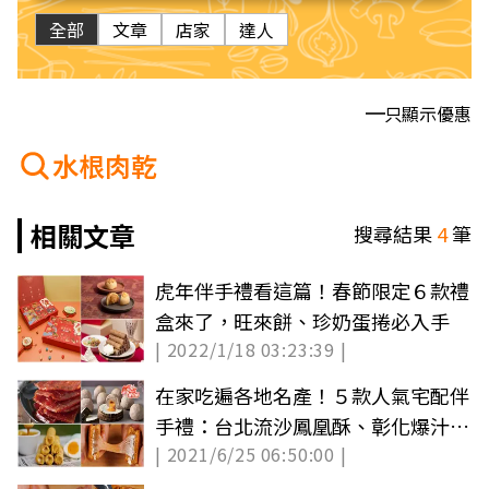
全部
文章
店家
達人
只顯示優惠
水根肉乾
相關文章
搜尋結果
4
筆
虎年伴手禮看這篇！春節限定６款禮
盒來了，旺來餅、珍奶蛋捲必入手
| 2022/1/18 03:23:39 |
在家吃遍各地名產！５款人氣宅配伴
手禮：台北流沙鳳凰酥、彰化爆汁肉
| 2021/6/25 06:50:00 |
乾、台東醬心蛋捲