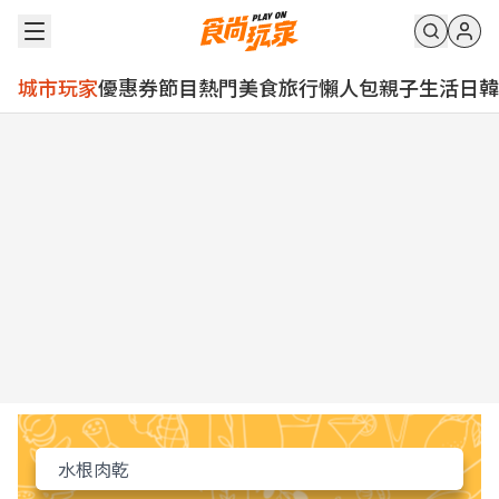
城市玩家
優惠券
節目
熱門
美食
旅行
懶人包
親子
生活
日韓