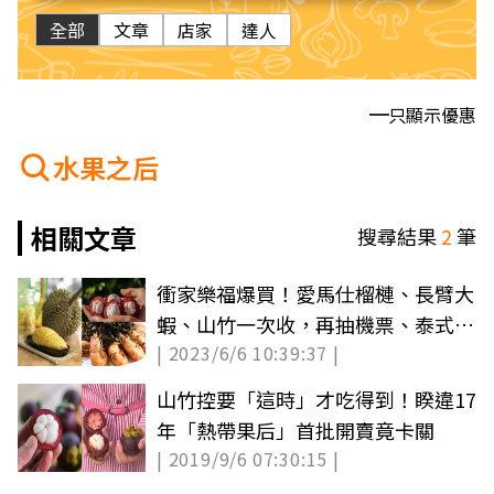
全部
文章
店家
達人
只顯示優惠
水果之后
相關文章
搜尋結果
2
筆
衝家樂福爆買！愛馬仕榴槤、長臂大
蝦、山竹一次收，再抽機票、泰式料
| 2023/6/6 10:39:37 |
理餐券
山竹控要「這時」才吃得到！睽違17
年「熱帶果后」首批開賣竟卡關
| 2019/9/6 07:30:15 |