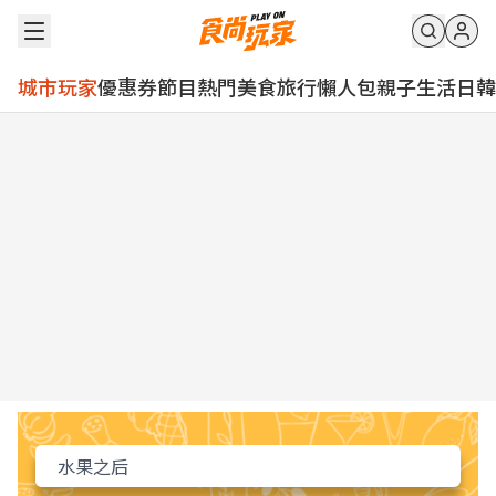
城市玩家
優惠券
節目
熱門
美食
旅行
懶人包
親子
生活
日韓