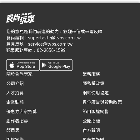
您的意見是我們前進的動力，歡迎來信或來電反映
食尚編輯：
supertaste@tvbs.com.tw
意見反映：
service@tvbs.com.tw
觀眾服務專線：
02-2656-1599
關於食尚玩家
業務服務
公司介紹
隱私權政策
人才招募
網站使用協定
企業動態
數位廣告與贊助政策
優惠券店家招募
節目版權銷售
創作者招募
公開招標
節目表
官方聲明
版權宣告
星藝象娛樂