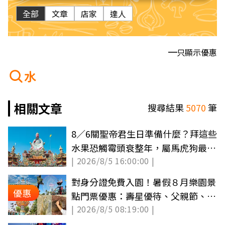
全部
文章
店家
達人
只顯示優惠
水
相關文章
搜尋結果
5070
筆
8／6關聖帝君生日準備什麼？拜這些
水果恐觸霉頭衰整年，屬馬虎狗最旺
| 2026/8/5 16:00:00 |
財
對身分證免費入園！暑假８月樂園景
優惠
點門票優惠：壽星優待、父親節、買
| 2026/8/5 08:19:00 |
一送一