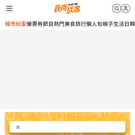
城市玩家
優惠券
節目
熱門
美食
旅行
懶人包
親子
生活
日韓