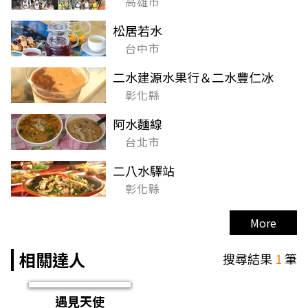
高雄市
松居若水
台中市
二水建源水果行＆二水豐仁冰
彰化縣
阿水麵線
台北市
二八水驛站
彰化縣
More
相關達人
搜尋結果
1
筆
遇見天使