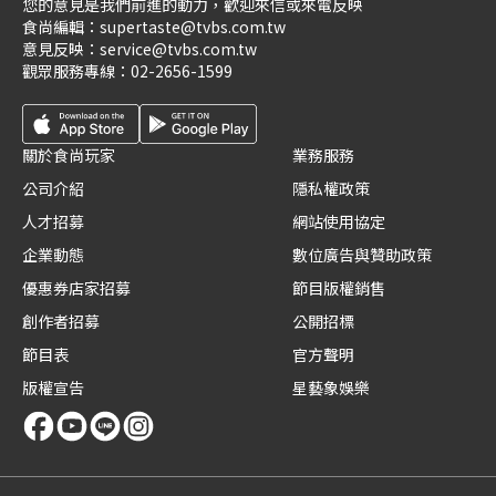
您的意見是我們前進的動力，歡迎來信或來電反映
食尚編輯：
supertaste@tvbs.com.tw
意見反映：
service@tvbs.com.tw
觀眾服務專線：
02-2656-1599
關於食尚玩家
業務服務
公司介紹
隱私權政策
人才招募
網站使用協定
企業動態
數位廣告與贊助政策
優惠券店家招募
節目版權銷售
創作者招募
公開招標
節目表
官方聲明
版權宣告
星藝象娛樂