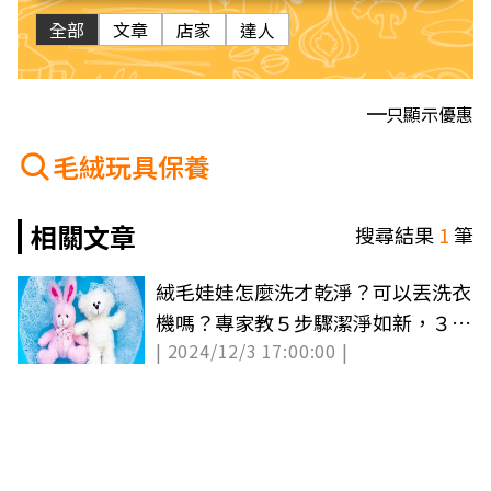
全部
文章
店家
達人
只顯示優惠
毛絨玩具保養
相關文章
搜尋結果
1
筆
絨毛娃娃怎麼洗才乾淨？可以丟洗衣
機嗎？專家教５步驟潔淨如新，３萬
| 2024/12/3 17:00:00 |
人按讚