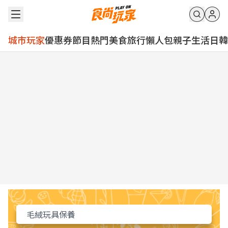
城市玩家
優惠券
節目
熱門
美食
旅行
懶人包
親子
生活
日韓