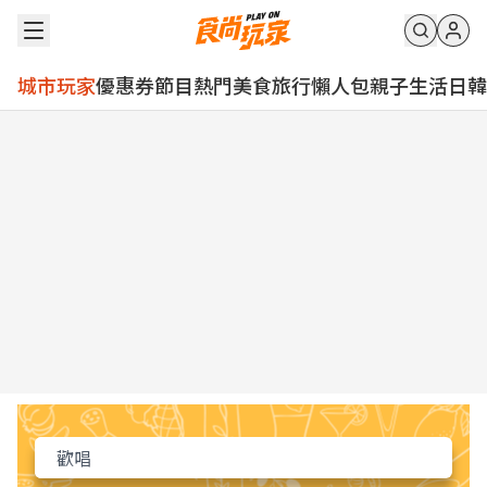
城市玩家
優惠券
節目
熱門
美食
旅行
懶人包
親子
生活
日韓