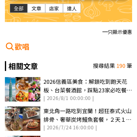
全部
文章
店家
達人
只顯示優惠
歡唱
相關文章
搜尋結果
190
筆
2026信義區美食：解鎖吃到飽天花
板、台菜餐酒館，踩點23家必吃餐
| 2026/8/1 00:00:00 |
廳！
東北角一路吃到宜蘭！超狂泰式火山
排骨、奢華炭烤鰻魚套餐，２天１夜
| 2026/7/24 16:00:00 |
山海美食攻略