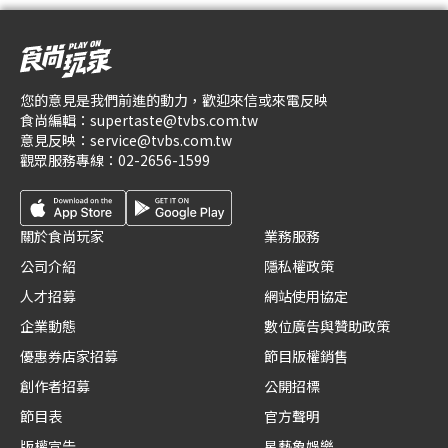
您的意見是我們前進的動力，歡迎來信或來電反映
食尚編輯：
supertaste@tvbs.com.tw
意見反映：
service@tvbs.com.tw
觀眾服務專線：
02-2656-1599
關於食尚玩家
業務服務
公司介紹
隱私權政策
人才招募
網站使用協定
企業動態
數位廣告與贊助政策
優惠券店家招募
節目版權銷售
創作者招募
公開招標
節目表
官方聲明
版權宣告
星藝象娛樂