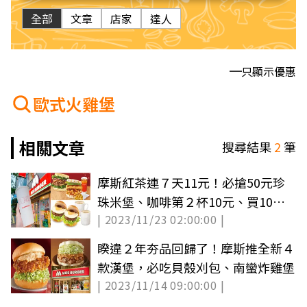
全部
文章
店家
達人
只顯示優惠
歐式火雞堡
相關文章
搜尋結果
2
筆
摩斯紅茶連７天11元！必搶50元珍
珠米堡、咖啡第２杯10元、買10送
| 2023/11/23 02:00:00 |
10優惠
睽違２年夯品回歸了！摩斯推全新４
款漢堡，必吃貝殼刈包、南蠻炸雞堡
| 2023/11/14 09:00:00 |