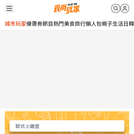
城市玩家
優惠券
節目
熱門
美食
旅行
懶人包
親子
生活
日韓