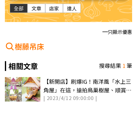
全部
文章
店家
達人
只顯示優惠
樹藤吊床
相關文章
搜尋結果
1
筆
【新開店】刷爆IG！南洋風「水上三
角屋」在這，搶拍鳥巢樹屋、順賞滿
| 2023/4/12 09:00:00 |
開花旗木