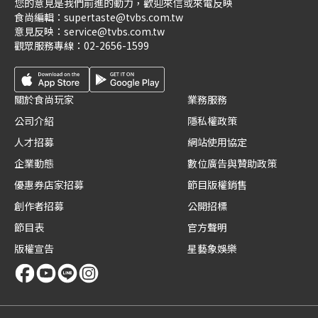
您的意見是我們前進的動力，歡迎來信或來電反映
食尚編輯：
supertaste@tvbs.com.tw
意見反映：
service@tvbs.com.tw
觀眾服務專線：
02-2656-1599
關於食尚玩家
業務服務
公司介紹
隱私權政策
人才招募
網站使用協定
企業動態
數位廣告與贊助政策
優惠券店家招募
節目版權銷售
創作者招募
公開招標
節目表
官方聲明
版權宣告
星藝象娛樂