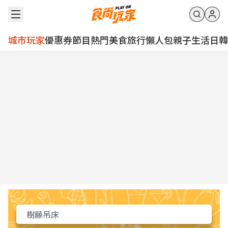
城市玩家
優惠券
節目
熱門
美食
旅行
懶人包
親子
生活
日韓