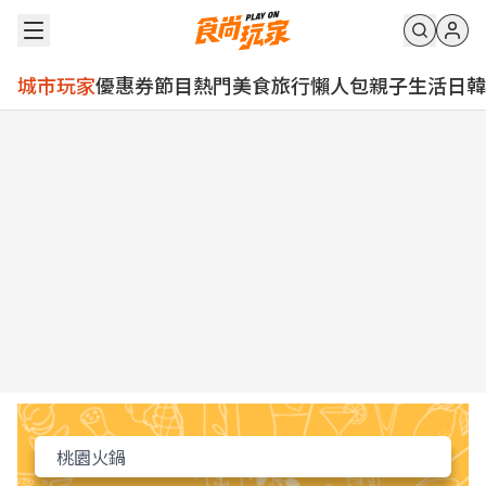
城市玩家
優惠券
節目
熱門
美食
旅行
懶人包
親子
生活
日韓