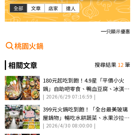
全部
文章
店家
達人
只顯示優惠
桃園火鍋
相關文章
搜尋結果
12
筆
180元起吃到飽！4.9星「平價小火
鍋」自助吧零食、鴨血豆腐、冰淇淋
| 2026/6/29 07:16:59 |
暢吃
399元火鍋吃到飽！「全台最美玻璃
屋鍋物」暢吃水耕蔬菜、水果沙拉、
| 2026/4/30 08:00:00 |
甜點麻糬