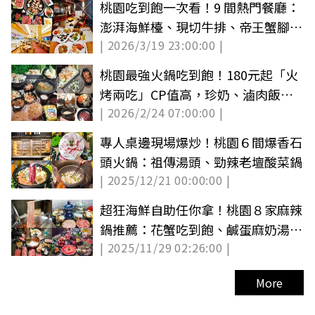
桃園吃到飽一次看！9 間熱門餐廳：
澎湃海鮮檯、現切牛排、帝王蟹腳霸
| 2026/3/19 23:00:00 |
氣上桌
桃園最強火鍋吃到飽！180元起「火
烤兩吃」CP值高，珍奶、滷肉飯、
| 2026/2/24 07:00:00 |
炸物無限夾
專人桌邊現場爆炒！桃園６間爆香石
頭火鍋：祖傳湯頭、勁辣老壇酸菜鍋
| 2025/12/21 00:00:00 |
超狂海鮮自助任你拿！桃園８家麻辣
鍋推薦：花蟹吃到飽、鹹蛋麻奶湯、
| 2025/11/29 02:26:00 |
壽星送龍蝦
More